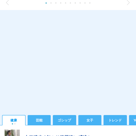
健康
芸能
ゴシップ
女子
トレンド
Y