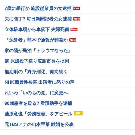
7歳に暴行か 施設従業員の女逮捕
夫に包丁? 毎日新聞記者の女逮捕
立体駐車場から車落下 夫婦死傷
「泥酔者」熊本で通報が頻発か
家の隣が民泊「トラウマなった」
露 原爆投下巡り広島市長を批判
無期刑の「終身刑化」傾向続く
NHK職員性被害 出演者に怒りの声
れいわ「いのちの党」に変更へ
90歳患者を殴る? 看護助手を逮捕
藤原竜也「労務改善」をアピール
元TBSアナの山本里菜 離婚を公表