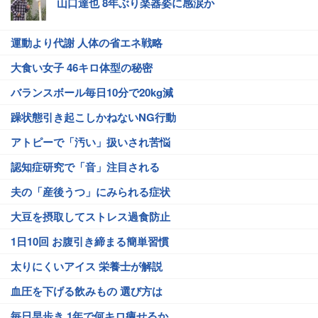
山口達也 8年ぶり楽器姿に感涙か
運動より代謝 人体の省エネ戦略
大食い女子 46キロ体型の秘密
バランスボール毎日10分で20kg減
躁状態引き起こしかねないNG行動
アトピーで「汚い」扱いされ苦悩
認知症研究で「音」注目される
夫の「産後うつ」にみられる症状
大豆を摂取してストレス過食防止
1日10回 お腹引き締まる簡単習慣
太りにくいアイス 栄養士が解説
血圧を下げる飲みもの 選び方は
毎日早歩き 1年で何キロ痩せるか