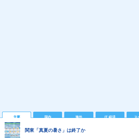
主要
国内
海外
IT 経済
ス
関東「真夏の暑さ」は終了か