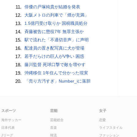
11.
俳優の戸塚純貴が結婚を発表
12.
大阪メトロの列車で「煙が充満」
13.
1.5億円受け取りか 国税職員処分
14.
斉藤被告に懲役7年 無罪主張か
15.
駅で流れた「不適切音声」に声明
16.
配達員の置き配写真に犬が登場
17.
若手だらけの巨人がV争い 困惑
18.
藤川監督 死球口撃で敵を増やす
19.
沖縄移住 1年住んで分かった現実
20.
「売り方汚すぎ」Number_iに落胆
スポーツ
芸能
女子
海外サッカー
芸能総合
恋愛
日本代表
音楽
ライフスタイル
Jリーグ
韓流
ファッション