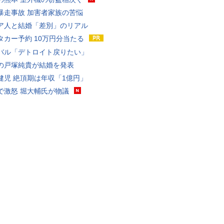
暴走事故 加害者家族の苦悩
ア人と結婚「差別」のリアル
タカー予約 10万円分当たる
バル「デトロイト戻りたい」
の戸塚純貴が結婚を発表
健児 絶頂期は年収「1億円」
で激怒 堀大輔氏が物議