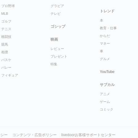
プロ野球
グラビア
トレンド
MLB
テレビ
本
ゴルフ
ゴシップ
教育・仕事
テニス
からだ
格闘技
映画
マネー
競馬
レビュー
車
相撲
プレゼント
グルメ
バスケ
特集
バレー
YouTube
フィギュア
サブカル
アニメ
ゲーム
コミック
リシー
コンテンツ・広告ポリシー
livedoorお客様サポートセンター