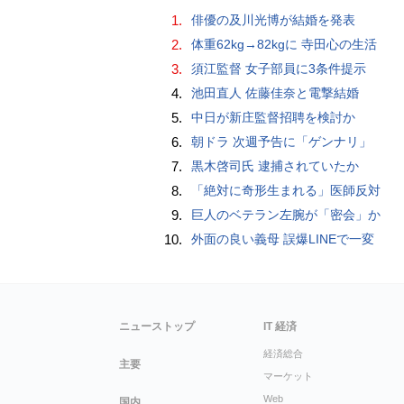
1.
俳優の及川光博が結婚を発表
2.
体重62kg→82kgに 寺田心の生活
3.
須江監督 女子部員に3条件提示
4.
池田直人 佐藤佳奈と電撃結婚
5.
中日が新庄監督招聘を検討か
6.
朝ドラ 次週予告に「ゲンナリ」
7.
黒木啓司氏 逮捕されていたか
8.
「絶対に奇形生まれる」医師反対
9.
巨人のベテラン左腕が「密会」か
10.
外面の良い義母 誤爆LINEで一変
ニューストップ
IT 経済
経済総合
主要
マーケット
Web
国内