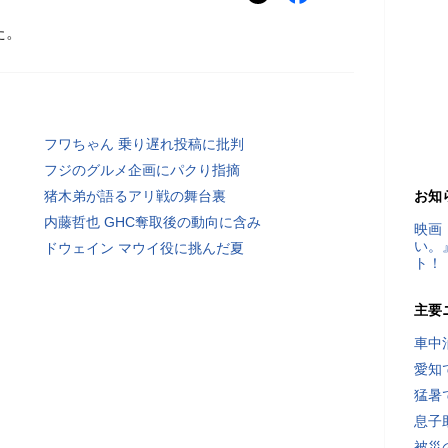
た。
フワちゃん 乗り遅れ投稿に批判
フジのグルメ企画にパクり指摘
猪木弟が語るアリ戦の舞台裏
お知
内藤哲也 GHC奪取後の動向に含み
映画
い。
ドウェイン マウイ役に挑んだ夏
ト！
主要
車中
愛知
猛暑
息子
被災