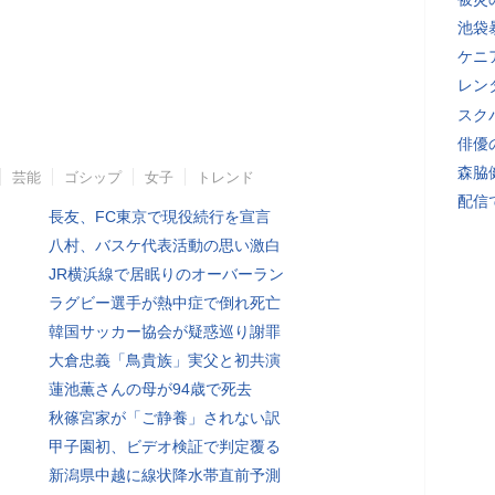
池袋
ケニ
レン
スク
俳優
森脇
芸能
ゴシップ
女子
トレンド
配信
長友、FC東京で現役続行を宣言
八村、バスケ代表活動の思い激白
JR横浜線で居眠りのオーバーラン
ラグビー選手が熱中症で倒れ死亡
韓国サッカー協会が疑惑巡り謝罪
大倉忠義「鳥貴族」実父と初共演
蓮池薫さんの母が94歳で死去
秋篠宮家が「ご静養」されない訳
甲子園初、ビデオ検証で判定覆る
新潟県中越に線状降水帯直前予測