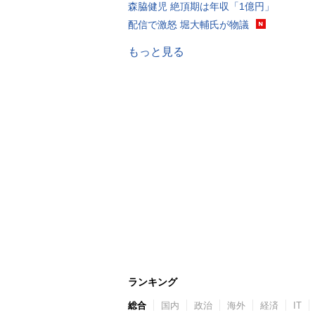
森脇健児 絶頂期は年収「1億円」
配信で激怒 堀大輔氏が物議
もっと見る
ランキング
総合
国内
政治
海外
経済
IT