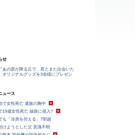
らせ
『あの星が降る丘で、君とまた出会いた
』オリジナルグッズを3名様にプレゼン
ニュース
泊で女性死亡 遺族の胸中
で19歳女性死亡 線路に侵入?
でも「冷房を控える」7割超
助けようとした父 意識不明
の熊本 室外機の窃盗相次ぐ