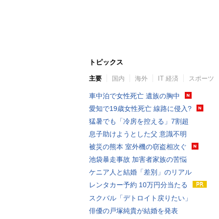
トピックス
主要
国内
海外
IT 経済
スポーツ
車中泊で女性死亡 遺族の胸中
愛知で19歳女性死亡 線路に侵入?
猛暑でも「冷房を控える」7割超
息子助けようとした父 意識不明
被災の熊本 室外機の窃盗相次ぐ
池袋暴走事故 加害者家族の苦悩
ケニア人と結婚「差別」のリアル
レンタカー予約 10万円分当たる
スクバル「デトロイト戻りたい」
俳優の戸塚純貴が結婚を発表