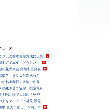
ニュース
ウジ氏の熊本支援方法に反響
園中継で異変「どうした」
湖の花火大会 突如中止発表
県知事「過度な配慮あった」
いかわ争奪戦」各地で勃発
を溺死させて駆除…抗議殺到
分を5分に ゆで太郎の「秘密」
の夫をマチアプで発見 話題
耕史 妻の「推し」を明かす