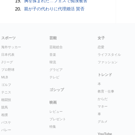
19.
胸を揉まれた…フェスで痴漢被害
20.
親が子の代わりに代理婚活 賛否
スポーツ
芸能
女子
海外サッカー
芸能総合
恋愛
日本代表
音楽
ライフスタイル
Jリーグ
韓流
ファッション
プロ野球
グラビア
トレンド
MLB
テレビ
本
ゴルフ
ゴシップ
教育・仕事
テニス
からだ
格闘技
映画
マネー
競馬
レビュー
車
相撲
プレゼント
グルメ
バスケ
特集
バレー
YouTube