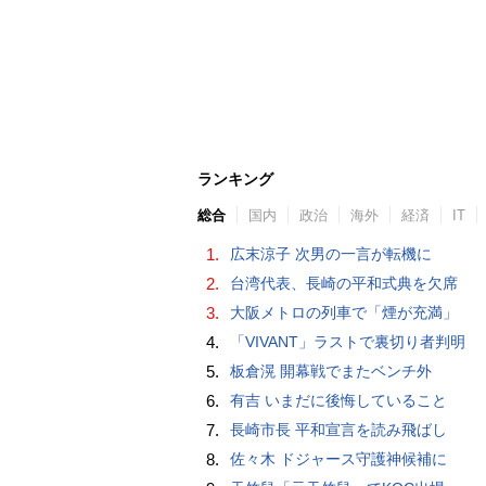
ランキング
総合
国内
政治
海外
経済
IT
1.
広末涼子 次男の一言が転機に
2.
台湾代表、長崎の平和式典を欠席
3.
大阪メトロの列車で「煙が充満」
4.
「VIVANT」ラストで裏切り者判明
5.
板倉滉 開幕戦でまたベンチ外
6.
有吉 いまだに後悔していること
7.
長崎市長 平和宣言を読み飛ばし
8.
佐々木 ドジャース守護神候補に