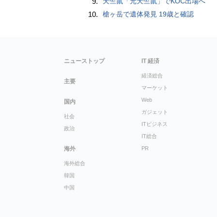
9.
天竺鼠「元天竺鼠」でKOC出場へ
10.
槍ヶ岳で遺体発見 19歳と確認
ニューストップ
IT 経済
経済総合
主要
マーケット
Web
国内
ガジェット
社会
ITビジネス
政治
IT総合
海外
PR
海外総合
韓国
中国