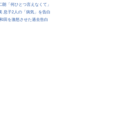
二朗「何ひとつ言えなくて」
美 息子2人の「病気」を告白
 和田を激怒させた過去告白