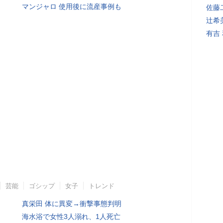
マンジャロ 使用後に流産事例も
佐藤
辻希
有吉
芸能
ゴシップ
女子
トレンド
真栄田 体に異変→衝撃事態判明
海水浴で女性3人溺れ、1人死亡