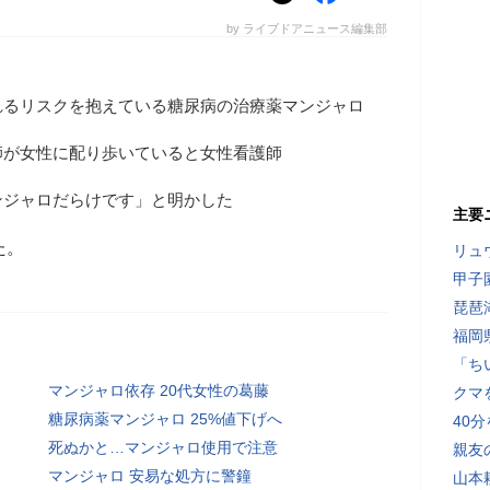
by ライブドアニュース編集部
れるリスクを抱えている糖尿病の治療薬マンジャロ
師が女性に配り歩いていると女性看護師
ンジャロだらけです」と明かした
主要
た。
リュ
甲子
琵琶
福岡
「ち
マンジャロ依存 20代女性の葛藤
クマ
糖尿病薬マンジャロ 25%値下げへ
40
死ぬかと…マンジャロ使用で注意
親友
マンジャロ 安易な処方に警鐘
山本