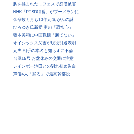
胸を揉まれた…フェスで痴漢被害
NHK「PTSD特番」がブーメランに
余命数カ月も10年元気 がんの謎
ひろゆき氏新党 妻の「恐怖心」
張本美和に中国戦慄「勝てない」
オイシックス又吉が現役引退表明
元夫 相手の本名も知らずに不倫
台風15号 お盆休みの交通に注意
レインボー池田との馴れ初め告白
声優4人「踊る」で最高幹部役