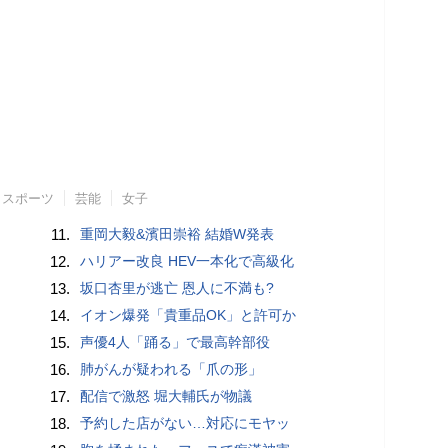
スポーツ
芸能
女子
11.
重岡大毅&濱田崇裕 結婚W発表
12.
ハリアー改良 HEV一本化で高級化
13.
坂口杏里が逃亡 恩人に不満も?
14.
イオン爆発「貴重品OK」と許可か
15.
声優4人「踊る」で最高幹部役
16.
肺がんが疑われる「爪の形」
17.
配信で激怒 堀大輔氏が物議
18.
予約した店がない…対応にモヤッ