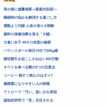
母が娘に減量強要→家庭内別居へ
睡眠時の悩みを解消する過ごし方
運動より代謝 人体の省エネ戦略
歯科の保健治療を巡る「大嘘」
大食い女子 46キロ体型の秘密
バランスボール毎日10分で20kg減
躁状態引き起こしかねないNG行動
キウイを食べる際の3つの注意点
コーヒー 朝すぐ飲むのはダメ?
脳梗塞になりやすい人の特徴
アトピーで「汚い」扱いされ苦悩
認知症研究で「音」注目される