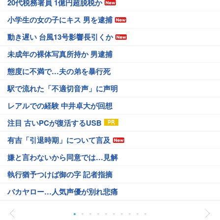
20代税務署員 1億円超脱税か
小学生の女の子にキス 男を逮捕
動き遅い 台風13号影響長引くか
未成年の裸体写真所持か 男逮捕
態度に不満で…夫の弟を暴行死
駅で流れた「不適切音声」に声明
レアルでの経験 中井卓大が回想
注目 古いPCが復活するUSB
有吉「引退時期」について言及
嫌と言わないから同意では…見解
執行猶予つけば御の字 記者指摘
バカヤロー…人気声優が別れ悲痛