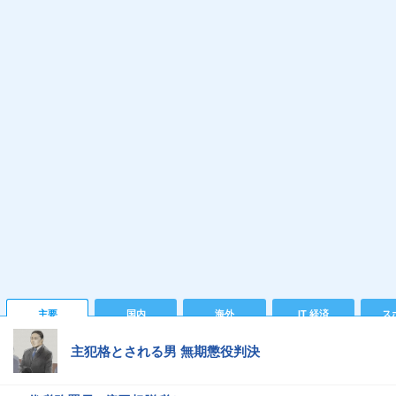
主要
国内
海外
IT 経済
ス
主犯格とされる男 無期懲役判決