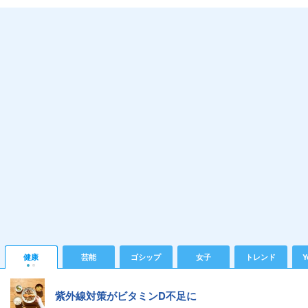
健康
芸能
ゴシップ
女子
トレンド
Y
紫外線対策がビタミンD不足に