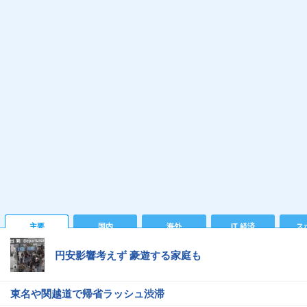
主要
国内
海外
IT 経済
ス
円安影響考えず 豪遊する家庭も
東名や関越道で帰省ラッシュ渋滞