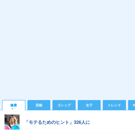
健康
芸能
ゴシップ
女子
トレンド
Y
「モテるためのヒント」326人に