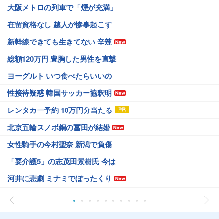
大阪メトロの列車で「煙が充満」
在留資格なし 越人が惨事起こす
新幹線できても生きてない 辛辣
総額120万円 豊胸した男性を直撃
ヨーグルト いつ食べたらいいの
性接待疑惑 韓国サッカー協釈明
レンタカー予約 10万円分当たる
北京五輪スノボ銅の冨田が結婚
女性騎手の今村聖奈 新潟で負傷
「要介護5」の志茂田景樹氏 今は
河井に悲劇 ミナミでぼったくり