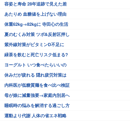
容姿と寿命 28年追跡で見えた差
あたりめ 血糖値を上げない理由
体重62kg→82kgに 寺田心の生活
夏のむくみ対策 ツボ&反射区押し
紫外線対策がビタミンD不足に
緑茶を飲むと死亡リスク低まる?
ヨーグルト いつ食べたらいいの
休みだが疲れる 隠れ疲労対策は
内科医が低糖質麺を食べ比べ検証
母が娘に減量強要→家庭内別居へ
睡眠時の悩みを解消する過ごし方
運動より代謝 人体の省エネ戦略