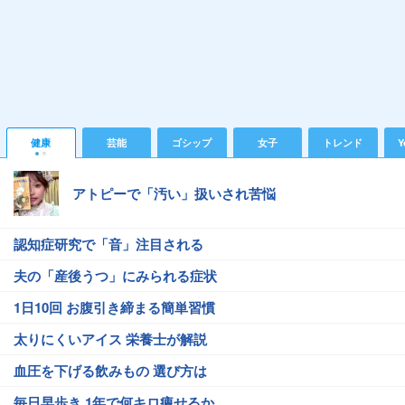
健康
芸能
ゴシップ
女子
トレンド
Y
アトピーで「汚い」扱いされ苦悩
認知症研究で「音」注目される
夫の「産後うつ」にみられる症状
1日10回 お腹引き締まる簡単習慣
太りにくいアイス 栄養士が解説
血圧を下げる飲みもの 選び方は
毎日早歩き 1年で何キロ痩せるか