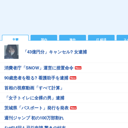
主要
国内
海外
IT 経済
ス
「43億円分」キャンセル? 女逮捕
消費者庁「SNOW」運営に措置命令
90歳患者を殴る? 看護助手を逮捕
首相の視察動画「すべて計算」
「女子トイレに全裸の男」逮捕
茨城県「パスポート」発行を発表
週刊ジャンプ 初の100万部割れ
なぜ14回も忌引申請 驚きの結末