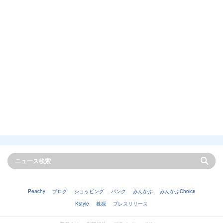
Peachy
ブログ
ショッピング
バンク
みんかぶ
みんかぶChoice
Kstyle
株探
プレスリリース