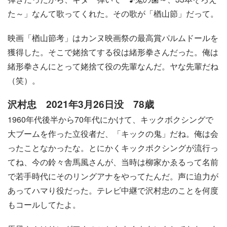
た～」なんて歌ってくれた。その歌が「楢山節」だって。
映画「楢山節考」はカンヌ映画祭の最高賞パルムドールを
獲得した。そこで姥捨てする役は緒形拳さんだった。俺は
緒形拳さんにとって姥捨て役の先輩なんだ。ヤな先輩だね
（笑）。
沢村忠 2021年3月26日没 78歳
1960年代後半から70年代にかけて、キックボクシングで
大ブームを作った立役者だ、「キックの鬼」だね。俺は会
ったことなかったな。とにかくキックボクシングが流行っ
てね、今の鈴々舎馬風さんが、当時は柳家かゑるって名前
で若手時代にそのリングアナをやってたんだ。声に迫力が
あってハマり役だった。テレビ中継で沢村忠のことを何度
もコールしてたよ。