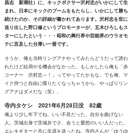
昌志 新潮社）に、キックボクサー沢村忠がいかにして生
まれ、日本にキックのブームをもたらし、いかにして勝ち
続けたのか、その詳細が書かれてあります。沢村忠を世に
送り出した野口修というプロモーターが、五木ひろしもス
ターにしたという・・・昭和の興行界や芸能界のウラオモ
テに言及した分厚い一冊です。
そうか、俺も当時リングアナやってみたらどうだって誘わ
れたけど結局やる機会がなかった。もしかしたら俺も「赤
コーナー 沢村忠～！」ってやってたかもな。でも俺、マ
イク持つと自由に喋りたくなっちゃうから、やっぱりリン
グアナはダメだな（笑）。
寺内タケシ 2021年6月28日没 82歳
俺より少し年下でね、いい不良だった。自分を曲げない
人。茨城出身で茨城弁でさ、会うと愛想のいい人だった。
エレキギターと共に生涯を送ったね。寺内さんが「ゆうゆ