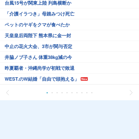
台風15号が関東上陸 列島横断か
「介護イラつき」母踏みつけ死亡
ペットのヤギをクマが食べたか
天皇皇后両陛下 熊本県に金一封
中止の花火大会、3市が関与否定
井脇ノブ子さん 体重38kg減の今
昨夏覇者・沖縄尚学が初戦で敗退
WEST.のW結婚「自由で頭抱える」