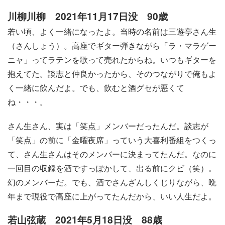
川柳川柳 2021年11月17日没 90歳
若い頃、よく一緒になったよ。当時の名前は三遊亭さん生
（さんしょう）。高座でギター弾きながら「ラ・マラゲー
ニャ」ってラテンを歌って売れたからね。いつもギターを
抱えてた。談志と仲良かったから、そのつながりで俺もよ
く一緒に飲んだよ。でも、飲むと酒グセが悪くて
ね・・・。
さん生さん、実は「笑点」メンバーだったんだ。談志が
「笑点」の前に「金曜夜席」っていう大喜利番組をつくっ
て、さん生さんはそのメンバーに決まってたんだ。なのに
一回目の収録を酒ですっぽかして、出る前にクビ（笑）。
幻のメンバーだ。でも、酒でさんざんしくじりながら、晩
年まで現役で高座に上がってたんだから、いい人生だよ。
若山弦蔵 2021年5月18日没 88歳