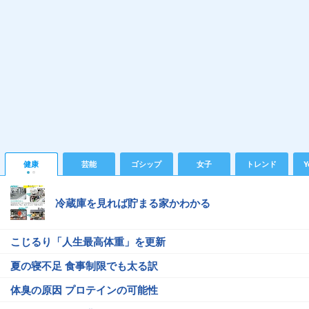
健康
芸能
ゴシップ
女子
トレンド
Y
冷蔵庫を見れば貯まる家かわかる
こじるり「人生最高体重」を更新
夏の寝不足 食事制限でも太る訳
体臭の原因 プロテインの可能性