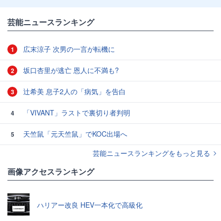
芸能ニュースランキング
広末涼子 次男の一言が転機に
1
坂口杏里が逃亡 恩人に不満も?
2
辻希美 息子2人の「病気」を告白
3
「VIVANT」ラストで裏切り者判明
4
天竺鼠「元天竺鼠」でKOC出場へ
5
芸能ニュースランキングをもっと見る
画像アクセスランキング
ハリアー改良 HEV一本化で高級化