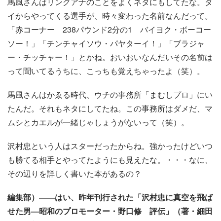
馬風さんはリングアナのことをよくネタにもしてたな。タ
イからやってくる選手が、時々変わった名前なんだって。
「赤コーナー 238パウンド2分の1 バイヨク・ボーコー
ソー！」「チンチャイソウ・パヤターイ！」「ブラジャ
ー・チッチャー！」とかね。おいおいなんだいその名前は
って聞いてるうちに、こっちも覚えちゃったよ（笑）。
馬風さんはかゑる時代、ウチの事務所「まむしプロ」にい
たんだ。それもネタにしてたね。この事務所はダメだ、マ
ムシとカエルが一緒じゃしょうがないって（笑）。
沢村忠という人はスターだったからね。強かったけどいつ
も勝てる相手とやってたようにも見えたな。・・・なに、
その辺りを詳しく書いた本があるの？
編集部）――はい、昨年刊行された「沢村忠に真空を飛ば
せた男―昭和のプロモーター・野口修 評伝」（著・細田