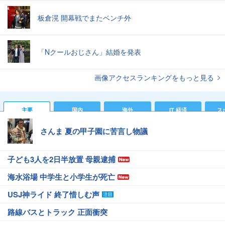
板倉滉 開幕戦でまたベンチ外
「Nクールおじさん」結婚を発表
画像アクセスランキングをもっと見る
主要
国内
海外
IT 経済
ス
さんま 夏の甲子園に苦言し物議
子ども3人を2日半放置 母親逮捕
海水浴場 中学生と小学生が死亡
USJ神ライド 終了惜しむ声
路線バスとトラック 正面衝突