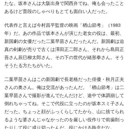
たな。坂本さんは大阪出身で関西弁でね、俺も会ったこと
あるけど普段のしゃべりもとても面白い人だった。
代表作と言えば今村昌平監督の映画「楢山節考」（1983
年）だ。あの作品で坂本さんが演じた老女の役は、最初、
新国劇の女優だった二葉早苗さんだったんだ。新国劇は迫
真の剣劇が売りで古くは澤田正二郎さん、それから島田正
吾さん辰巳柳太郎さん、その下の世代が緒形拳さん。そう
そうたる方たちがいた。
二葉早苗さんはこの新国劇で長老格だった俳優・秋月正夫
さんの奥さん。俺は交流があったんだ。「楢山節考」は二
葉早苗さんで撮影が進んでたんだけど、途中で体調崩して
倒れちゃってね。そこで代役に立ったのが坂本スミ子さん
だった。ちょっと顔がふっくらしてたから、山に捨てられ
るような婆さんじゃなかったのを厳しい役作りで前歯削っ
たりして役に成り切ったんだ。役にかける執念だな。