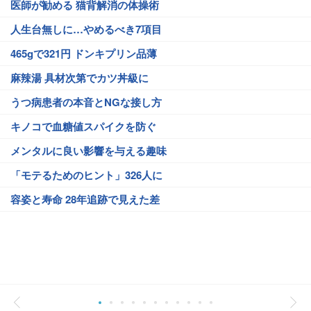
医師が勧める 猫背解消の体操術
人生台無しに…やめるべき7項目
465gで321円 ドンキプリン品薄
麻辣湯 具材次第でカツ丼級に
うつ病患者の本音とNGな接し方
キノコで血糖値スパイクを防ぐ
メンタルに良い影響を与える趣味
「モテるためのヒント」326人に
容姿と寿命 28年追跡で見えた差