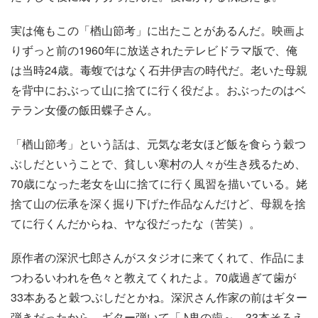
実は俺もこの「楢山節考」に出たことがあるんだ。映画よ
りずっと前の1960年に放送されたテレビドラマ版で、俺
は当時24歳。毒蝮ではなく石井伊吉の時代だ。老いた母親
を背中におぶって山に捨てに行く役だよ。おぶったのはベ
テラン女優の飯田蝶子さん。
「楢山節考」という話は、元気な老女ほど飯を食らう穀つ
ぶしだということで、貧しい寒村の人々が生き残るため、
70歳になった老女を山に捨てに行く風習を描いている。姥
捨て山の伝承を深く掘り下げた作品なんだけど、母親を捨
てに行くんだからね、ヤな役だったな（苦笑）。
原作者の深沢七郎さんがスタジオに来てくれて、作品にま
つわるいわれを色々と教えてくれたよ。70歳過ぎて歯が
33本あると穀つぶしだとかね。深沢さん作家の前はギター
弾きだったから、ギター弾いて「♪鬼の歯～、33本そろえ