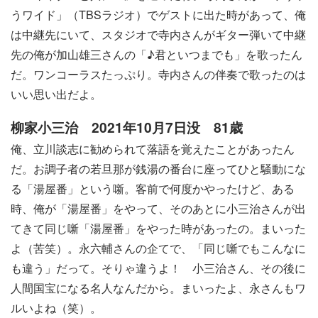
うワイド」（TBSラジオ）でゲストに出た時があって、俺
は中継先にいて、スタジオで寺内さんがギター弾いて中継
先の俺が加山雄三さんの「♪君といつまでも」を歌ったん
だ。ワンコーラスたっぷり。寺内さんの伴奏で歌ったのは
いい思い出だよ。
柳家小三治 2021年10月7日没 81歳
俺、立川談志に勧められて落語を覚えたことがあったん
だ。お調子者の若旦那が銭湯の番台に座ってひと騒動にな
る「湯屋番」という噺。客前で何度かやったけど、ある
時、俺が「湯屋番」をやって、そのあとに小三治さんが出
てきて同じ噺「湯屋番」をやった時があったの。まいった
よ（苦笑）。永六輔さんの企てで、「同じ噺でもこんなに
も違う」だって。そりゃ違うよ！ 小三治さん、その後に
人間国宝になる名人なんだから。まいったよ、永さんもワ
ルいよね（笑）。