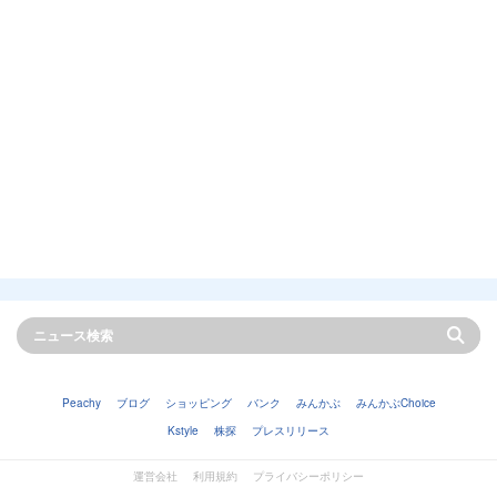
Peachy
ブログ
ショッピング
バンク
みんかぶ
みんかぶChoice
Kstyle
株探
プレスリリース
運営会社
利用規約
プライバシーポリシー