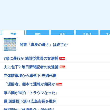
主要
国内
海外
IT 経済
ス
関東「真夏の暑さ」は終了か
7歳に暴行か 施設従業員の女逮捕
夫に包丁? 毎日新聞記者の女逮捕
立体駐車場から車落下 夫婦死傷
「泥酔者」熊本で通報が頻発か
家の隣が民泊「トラウマなった」
露 原爆投下巡り広島市長を批判
無期刑の「終身刑化」傾向続く