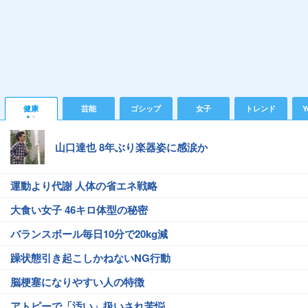
健康
芸能
ゴシップ
女子
トレンド
Y
山口達也 8年ぶり楽器姿に感涙か
運動より代謝 人体の省エネ戦略
大食い女子 46キロ体型の秘密
バランスボール毎日10分で20kg減
躁状態引き起こしかねないNG行動
脳梗塞になりやすい人の特徴
アトピーで「汚い」扱いされ苦悩