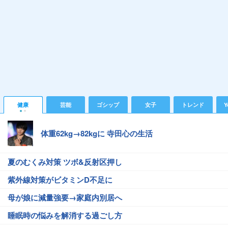
健康
芸能
ゴシップ
女子
トレンド
Y
体重62kg→82kgに 寺田心の生活
夏のむくみ対策 ツボ&反射区押し
紫外線対策がビタミンD不足に
母が娘に減量強要→家庭内別居へ
睡眠時の悩みを解消する過ごし方