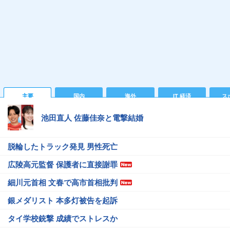
主要
国内
海外
IT 経済
ス
池田直人 佐藤佳奈と電撃結婚
脱輪したトラック発見 男性死亡
広陵高元監督 保護者に直接謝罪
細川元首相 文春で高市首相批判
銀メダリスト 本多灯被告を起訴
タイ学校銃撃 成績でストレスか