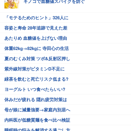
キノコで血糖値スパイクを防ぐ
「モテるためのヒント」326人に
容姿と寿命 28年追跡で見えた差
あたりめ 血糖値を上げない理由
体重62kg→82kgに 寺田心の生活
夏のむくみ対策 ツボ&反射区押し
紫外線対策がビタミンD不足に
緑茶を飲むと死亡リスク低まる?
ヨーグルト いつ食べたらいい?
休みだが疲れる 隠れ疲労対策は
母が娘に減量強要→家庭内別居へ
内科医が低糖質麺を食べ比べ検証
睡眠時の悩みを解消する過ごし方