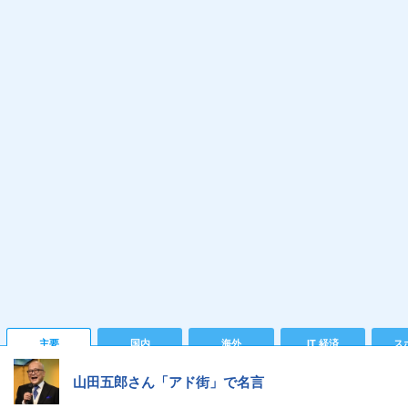
主要
国内
海外
IT 経済
ス
山田五郎さん「アド街」で名言