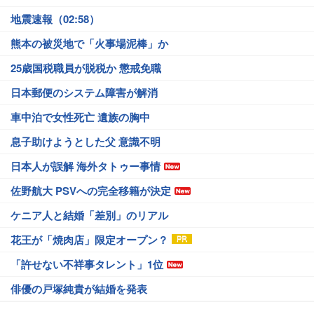
地震速報（02:58）
熊本の被災地で「火事場泥棒」か
25歳国税職員が脱税か 懲戒免職
日本郵便のシステム障害が解消
車中泊で女性死亡 遺族の胸中
息子助けようとした父 意識不明
日本人が誤解 海外タトゥー事情
佐野航大 PSVへの完全移籍が決定
ケニア人と結婚「差別」のリアル
花王が「焼肉店」限定オープン？
「許せない不祥事タレント」1位
俳優の戸塚純貴が結婚を発表