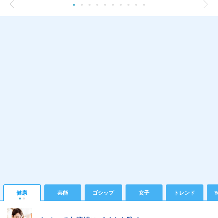
健康
芸能
ゴシップ
女子
トレンド
Y