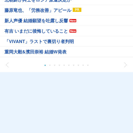
藤原竜也、「労務改善」アピール
新人声優 結婚願望を吐露し反響
有吉 いまだに後悔していること
「VIVANT」ラストで裏切り者判明
重岡大毅&濱田崇裕 結婚W発表