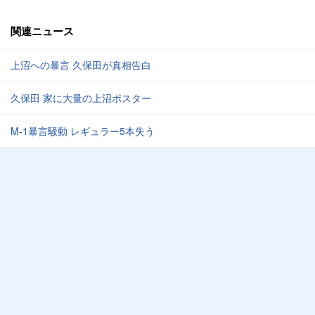
関連ニュース
上沼への暴言 久保田が真相告白
久保田 家に大量の上沼ポスター
M-1暴言騒動 レギュラー5本失う