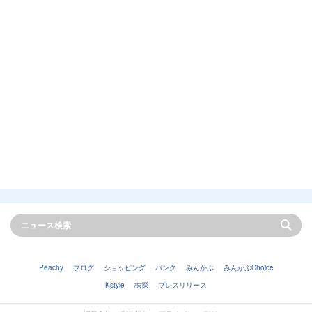
Peachy
ブログ
ショッピング
バンク
みんかぶ
みんかぶChoice
Kstyle
株探
プレスリリース