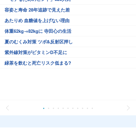
容姿と寿命 28年追跡で見えた差
あたりめ 血糖値を上げない理由
体重62kg→82kgに 寺田心の生活
夏のむくみ対策 ツボ&反射区押し
紫外線対策がビタミンD不足に
緑茶を飲むと死亡リスク低まる?