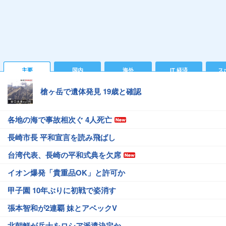
主要
国内
海外
IT 経済
ス
槍ヶ岳で遺体発見 19歳と確認
各地の海で事故相次ぐ 4人死亡
長崎市長 平和宣言を読み飛ばし
台湾代表、長崎の平和式典を欠席
イオン爆発「貴重品OK」と許可か
甲子園 10年ぶりに初戦で姿消す
張本智和が2連覇 妹とアベックV
北朝鮮が兵士をロシア派遣決定か