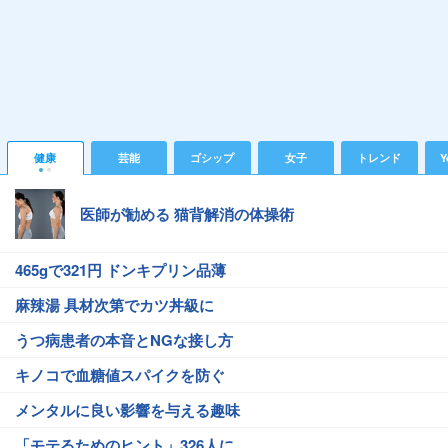
健康
芸能
ゴシップ
女子
トレンド
Y
医師が勧める 猫背解消の体操術
465gで321円 ドンキプリン品薄
麻辣湯 具材次第でカツ丼級に
うつ病患者の本音とNGな接し方
キノコで血糖値スパイクを防ぐ
メンタルに良い影響を与える趣味
「モテるためのヒント」326人に