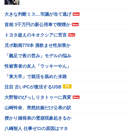
大きな判断ミス…市議が当て逃げ
首相 3千万円の新公用車で喫煙か
トヨタ超えのキオクシアに苦言
児ポ動画770本 酒飲ませ性加害か
「義足で夜の営み」モデルの悩み
性被害者の友人「ラッキーやん」
「東大卒」で就活を舐めた末路
注目 古いPCが復活するUSB
大野智のびっしりタトゥーに異変
山崎怜奈、突然妊娠だけ公表の訳
授かり婚発表の雪崩現象起きるか
八嶋智人 仕事ゼロの原因はマネ