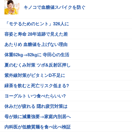
キノコで血糖値スパイクを防ぐ
「モテるためのヒント」326人に
容姿と寿命 28年追跡で見えた差
あたりめ 血糖値を上げない理由
体重62kg→82kgに 寺田心の生活
夏のむくみ対策 ツボ&反射区押し
紫外線対策がビタミンD不足に
緑茶を飲むと死亡リスク低まる?
ヨーグルト いつ食べたらいい?
休みだが疲れる 隠れ疲労対策は
母が娘に減量強要→家庭内別居へ
内科医が低糖質麺を食べ比べ検証