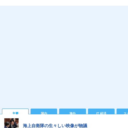
主要
国内
海外
IT 経済
ス
海上自衛隊の生々しい映像が物議