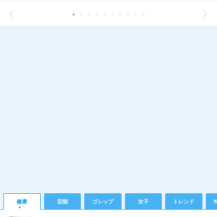
健康
芸能
ゴシップ
女子
トレンド
Y