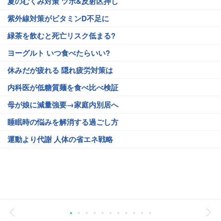
夏のむくみ対策 ツボ&反射区押し
紫外線対策がビタミンD不足に
緑茶を飲むと死亡リスク低まる?
ヨーグルト いつ食べたらいい?
休みだが疲れる 隠れ疲労対策は
内科医が低糖質麺を食べ比べ検証
母が娘に減量強要→家庭内別居へ
睡眠時の悩みを解消する過ごし方
運動より代謝 人体の省エネ戦略