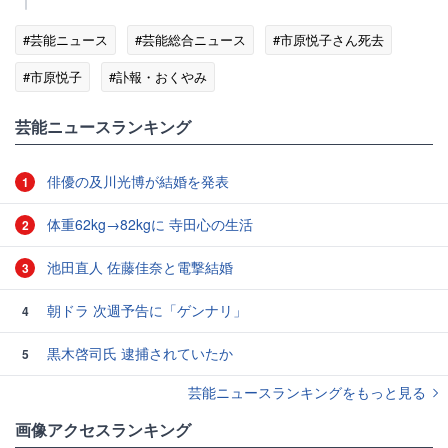
#芸能ニュース
#芸能総合ニュース
#市原悦子さん死去
#市原悦子
#訃報・おくやみ
芸能ニュースランキング
俳優の及川光博が結婚を発表
1
体重62kg→82kgに 寺田心の生活
2
池田直人 佐藤佳奈と電撃結婚
3
朝ドラ 次週予告に「ゲンナリ」
4
黒木啓司氏 逮捕されていたか
5
芸能ニュースランキングをもっと見る
画像アクセスランキング