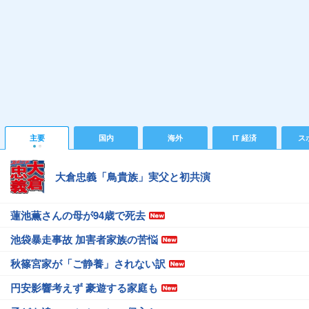
主要
国内
海外
IT 経済
ス
大倉忠義「鳥貴族」実父と初共演
蓮池薫さんの母が94歳で死去
池袋暴走事故 加害者家族の苦悩
秋篠宮家が「ご静養」されない訳
円安影響考えず 豪遊する家庭も