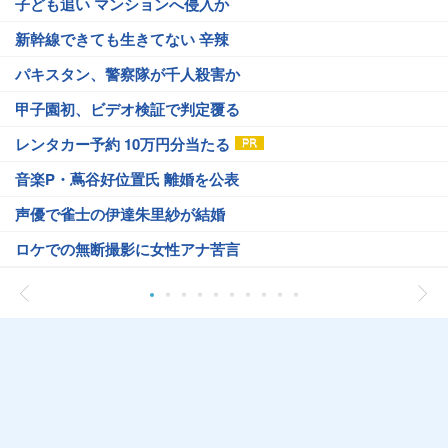
子ども追い マンションへ侵入か
新幹線できても生きてない 辛辣
パキスタン、警察隊が千人殺害か
甲子園初、ビデオ検証で判定覆る
レンタカー予約 10万円分当たる
音楽P・蔦谷好位置氏 離婚を公表
声優で雀士の伊達朱里紗が結婚
ロケでの無断撮影に女性アナ苦言