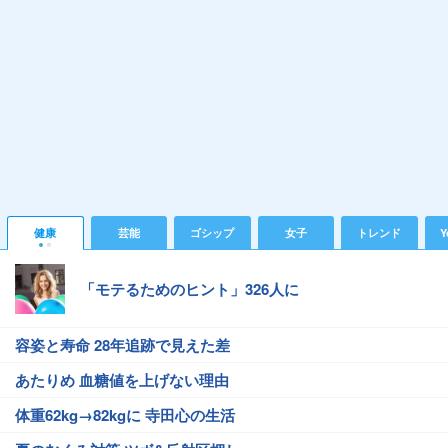
健康
芸能
ゴシップ
女子
トレンド
Y
「モテるためのヒント」326人に
容姿と寿命 28年追跡で見えた差
あたりめ 血糖値を上げない理由
体重62kg→82kgに 寺田心の生活