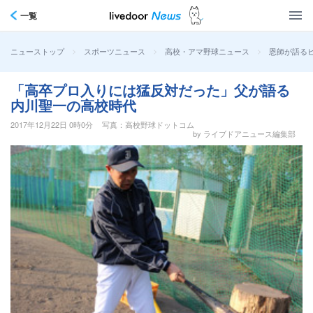
一覧
>
>
>
恩師が語る
ニューストップ
スポーツニュース
高校・アマ野球ニュース
「高卒プロ入りには猛反対だった」父が語る
内川聖一の高校時代
2017年12月22日 0時0分
写真：高校野球ドットコム
by ライブドアニュース編集部