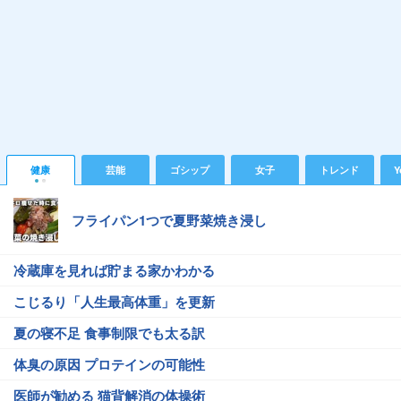
健康
芸能
ゴシップ
女子
トレンド
Y
フライパン1つで夏野菜焼き浸し
冷蔵庫を見れば貯まる家かわかる
こじるり「人生最高体重」を更新
夏の寝不足 食事制限でも太る訳
体臭の原因 プロテインの可能性
医師が勧める 猫背解消の体操術