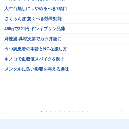
人生台無しに…やめるべき7項目
さくらんぼ 驚くべき効果効能
465gで321円 ドンキプリン品薄
麻辣湯 具材次第でカツ丼級に
うつ病患者の本音とNGな接し方
キノコで血糖値スパイクを防ぐ
メンタルに良い影響を与える趣味