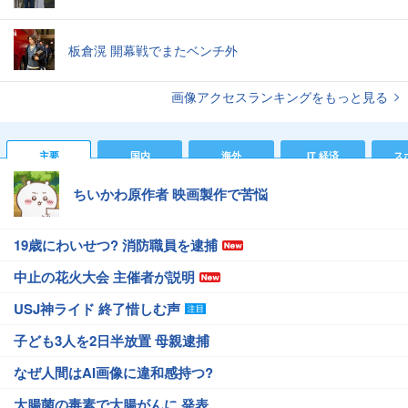
板倉滉 開幕戦でまたベンチ外
画像アクセスランキングをもっと見る
主要
国内
海外
IT 経済
ス
ちいかわ原作者 映画製作で苦悩
19歳にわいせつ? 消防職員を逮捕
中止の花火大会 主催者が説明
USJ神ライド 終了惜しむ声
子ども3人を2日半放置 母親逮捕
なぜ人間はAI画像に違和感持つ?
大腸菌の毒素で大腸がんに 発表