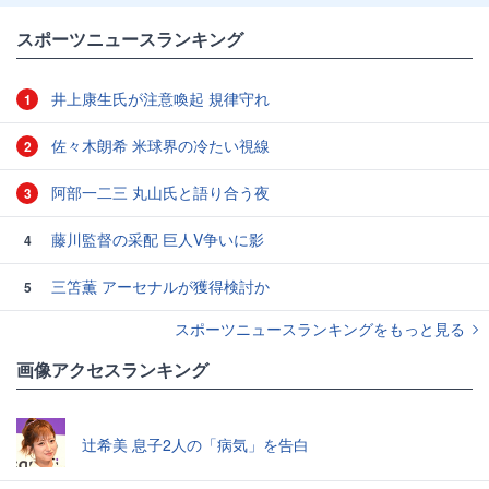
スポーツニュースランキング
井上康生氏が注意喚起 規律守れ
1
佐々木朗希 米球界の冷たい視線
2
阿部一二三 丸山氏と語り合う夜
3
藤川監督の采配 巨人V争いに影
4
三笘薫 アーセナルが獲得検討か
5
スポーツニュースランキングをもっと見る
画像アクセスランキング
辻希美 息子2人の「病気」を告白