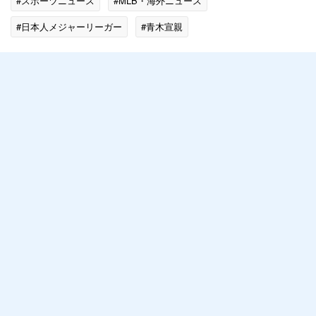
#スポーツニュース
#MLB・海外ニュース
#日本人メジャーリーガー
#青木宣親
#ニューヨーク・メッツ
#MLBニュース