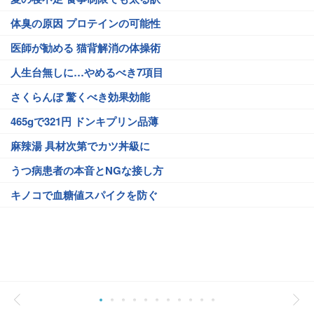
体臭の原因 プロテインの可能性
医師が勧める 猫背解消の体操術
人生台無しに…やめるべき7項目
さくらんぼ 驚くべき効果効能
465gで321円 ドンキプリン品薄
麻辣湯 具材次第でカツ丼級に
うつ病患者の本音とNGな接し方
キノコで血糖値スパイクを防ぐ