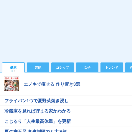
健康
芸能
ゴシップ
女子
トレンド
Y
エノキで痩せる 作り置き3選
フライパン1つで夏野菜焼き浸し
冷蔵庫を見れば貯まる家かわかる
こじるり「人生最高体重」を更新
夏の寝不足 食事制限でも太る訳