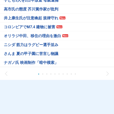
子ども3人を2日半放置 母親逮捕
高市氏の態度 芥川賞作家が批判
井上康生氏が注意喚起 規律守れ
コロンビアでM7.4 建物に被害
オリラジ中田、移住の理由を激白
ニシダ 筋力はラグビー選手並み
さんま 夏の甲子園に苦言し物議
ナガノ氏 映画制作「暗中模索」