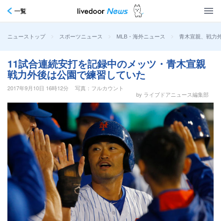
一覧
>
>
>
青木宣親、戦力外
ニューストップ
スポーツニュース
MLB・海外ニュース
11試合連続安打を記録中のメッツ・青木宣親
戦力外後は公園で練習していた
2017年9月10日 16時12分
写真：フルカウント
by ライブドアニュース編集部