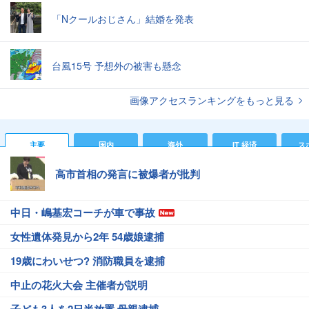
「Nクールおじさん」結婚を発表
台風15号 予想外の被害も懸念
画像アクセスランキングをもっと見る
主要
国内
海外
IT 経済
ス
高市首相の発言に被爆者が批判
中日・嶋基宏コーチが車で事故
女性遺体発見から2年 54歳娘逮捕
19歳にわいせつ? 消防職員を逮捕
中止の花火大会 主催者が説明