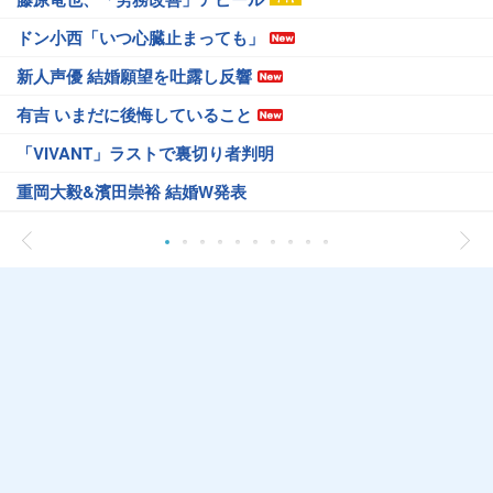
ドン小西「いつ心臓止まっても」
新人声優 結婚願望を吐露し反響
有吉 いまだに後悔していること
「VIVANT」ラストで裏切り者判明
重岡大毅&濱田崇裕 結婚W発表