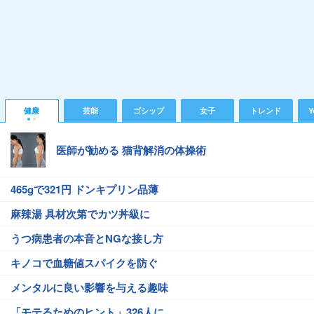
健康
芸能
ゴシップ
女子
トレンド
Y
医師が勧める 猫背解消の体操術
465gで321円 ドンキプリン品薄
麻辣湯 具材次第でカツ丼級に
うつ病患者の本音とNGな接し方
キノコで血糖値スパイクを防ぐ
メンタルに良い影響を与える趣味
「モテるためのヒント」326人に