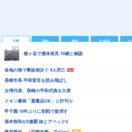
主要
国内
海外
IT 経済
ス
槍ヶ岳で遺体発見 19歳と確認
各地の海で事故相次ぐ 4人死亡
長崎市長 平和宣言を読み飛ばし
台湾代表、長崎の平和式典を欠席
イオン爆発「貴重品OK」と許可か
甲子園 10年ぶりに初戦で姿消す
張本智和が2連覇 妹とアベックV
藤原竜也、「労務改善」アピール