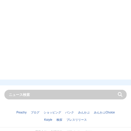
Peachy
ブログ
ショッピング
バンク
みんかぶ
みんかぶChoice
Kstyle
株探
プレスリリース