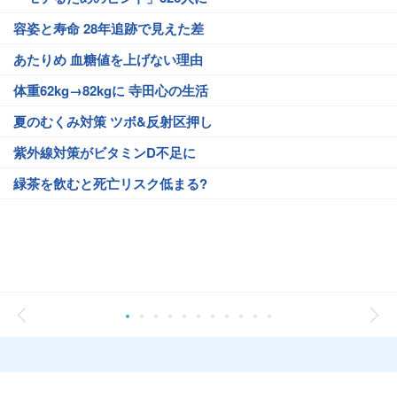
容姿と寿命 28年追跡で見えた差
あたりめ 血糖値を上げない理由
体重62kg→82kgに 寺田心の生活
夏のむくみ対策 ツボ&反射区押し
紫外線対策がビタミンD不足に
緑茶を飲むと死亡リスク低まる?