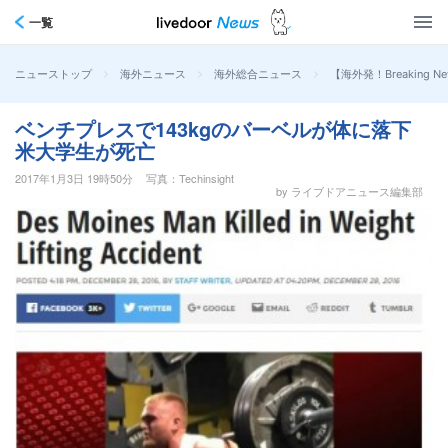
一覧
>
>
>
【海外発！Breakin
ニューストップ
海外ニュース
海外総合ニュース
ベンチプレスで143kgのバーベルが体に落下
米大学生が死亡
2017年1月3日 19時50分
写真：Techinsight
by ライブドアニュース編集部