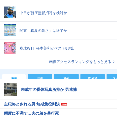
中日が新庄監督招聘を検討か
関東「真夏の暑さ」は終了か
卓球WTT 張本美和がベスト8進出
画像アクセスランキングをもっと見る
主要
国内
海外
IT 経済
ス
未成年の裸体写真所持か 男逮捕
主犯格とされる男 無期懲役判決
態度に不満で…夫の弟を暴行死