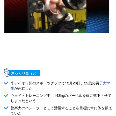
ざっくり言うと
米アイオワ州のスポーツクラブで12月26日、22歳の男子
大学
生
が死亡した
ウェイトトレーニング中、143kgのバーベルを体に落下させて
しまったという
警察犬のハンドラーとして活躍することを目標に常に体を鍛え
ていた