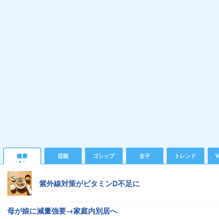
健康
芸能
ゴシップ
女子
トレンド
Y
紫外線対策がビタミンD不足に
母が娘に減量強要→家庭内別居へ