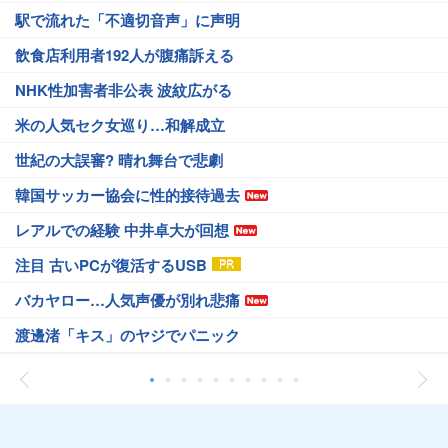
駅で流れた「不適切音声」に声明
飲食店利用者192人が腹痛訴える
NHK性加害者非公表 波紋広がる
米の人気セク女巡り…和解成立
世紀の大誤審? 晴れ舞台で悲劇
韓国サッカー協会に性的接待過去
レアルでの経験 中井卓大が回想
注目 古いPCが復活するUSB
バカヤロー…人気声優が別れ悲痛
渡邊渚「キス」のヤジでパニック