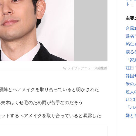
ト！
主要
台風
帰省
悠仁
戻る
「家
注目
by ライブドアニュース編集部
韓国
米の
優陣とヘアメイクを取り合っていると明かされた
超人
U-2
妻夫木はくせ毛のため雨が苦手なのだそう
「パ
セットするヘアメイクを取り合っていると暴露した
嫌と