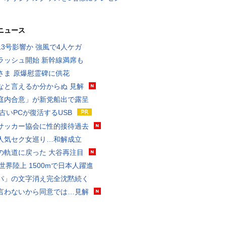
ニュース
13号影響か 強風で4人ケガ
ラッシュ開始 新幹線満席も
さま 原爆慰霊碑に供花
なと言えるか分からぬ 見解
庭内合意」が新党船出で露呈
 古いPCが復活するUSB
サッカー協会に性的接待過去
人気セク女巡り…和解成立
の軌道に戻った 大谷再注目
0世界陸上 1500mで日本人躍進
パ」の文字消え完全沈黙続く
言わないから同意では…見解