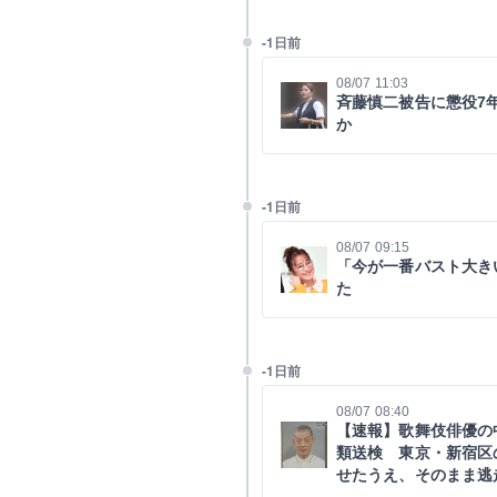
-1日前
08/07 11:03
斉藤慎二被告に懲役7
か
-1日前
08/07 09:15
「今が一番バスト大き
た
-1日前
08/07 08:40
【速報】歌舞伎俳優の
類送検 東京・新宿区
せたうえ、そのまま逃