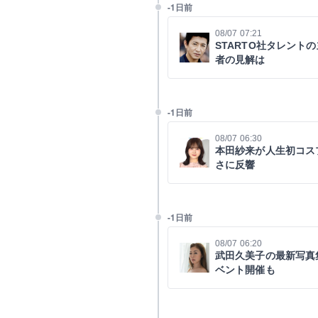
-1日前
08/07 07:21
STARTO社タレント
者の見解は
-1日前
08/07 06:30
本田紗来が人生初コス
さに反響
-1日前
08/07 06:20
武田久美子の最新写真集
ベント開催も