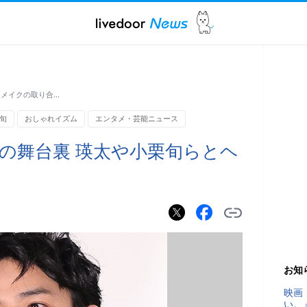
アメイクの取り合…
旬
おしゃれイズム
エンタメ・芸能ニュース
の舞台裏 瑛太や小栗旬らとヘ
も
お知
映画
い。