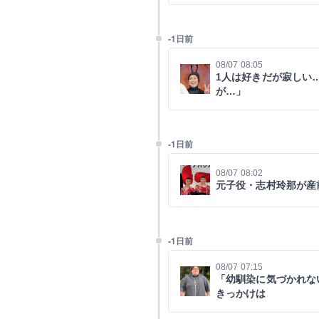
-1日前
08/07 08:05
1人は好きだが寂しい
が…」
-1日前
08/07 08:02
元子役・志村玲那が産
-1日前
08/07 07:15
「幼馴染に気づかれな
きっかけは