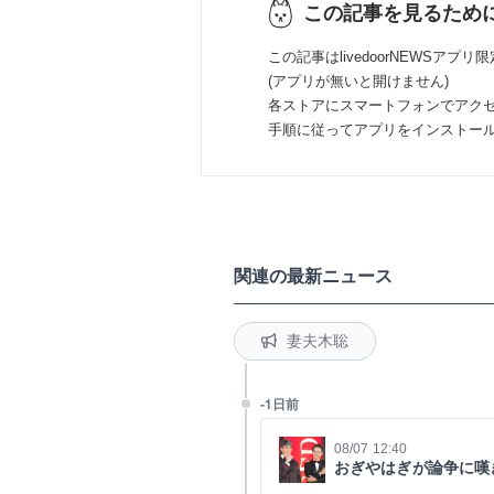
この記事を見るため
この記事はlivedoorNEWSアプリ
(アプリが無いと開けません)
各ストアにスマートフォンでアク
手順に従ってアプリをインストー
関連の最新ニュース
妻夫木聡
-1日前
08/07 12:40
おぎやはぎが論争に嘆