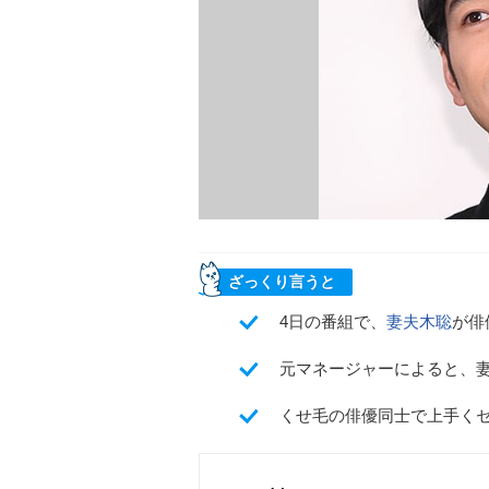
ざっくり言うと
4日の番組で、
妻夫木聡
が俳
元マネージャーによると、
くせ毛の俳優同士で上手く