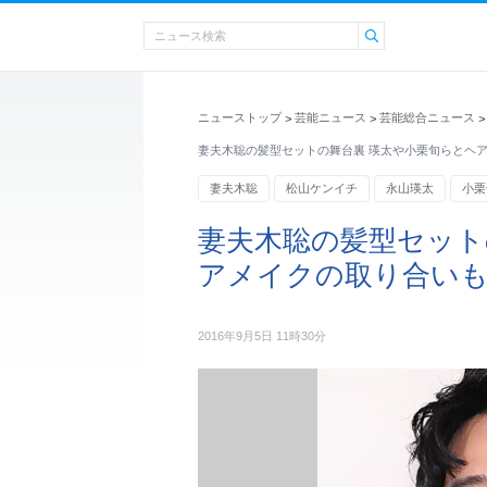
ニューストップ
芸能ニュース
芸能総合ニュース
>
>
>
妻夫木聡の髪型セットの舞台裏 瑛太や小栗旬らとヘ
妻夫木聡
松山ケンイチ
永山瑛太
小栗
妻夫木聡の髪型セット
アメイクの取り合い
2016年9月5日 11時30分