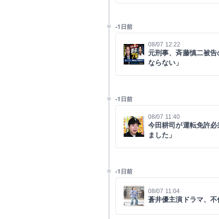
-1日前
08/07 12:22
元刑事、斉藤慎二被告
ならない」
-1日前
08/07 11:40
今田耕司が運転免許必
ました」
-1日前
08/07 11:04
蒼井優主演ドラマ、不