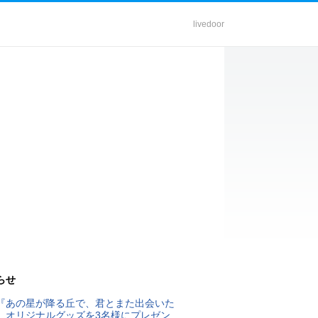
livedoor
らせ
『あの星が降る丘で、君とまた出会いた
』オリジナルグッズを3名様にプレゼン