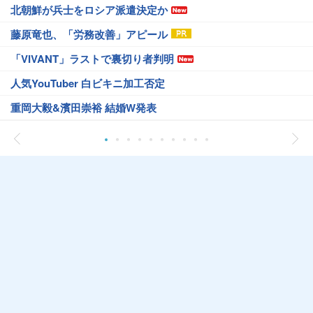
北朝鮮が兵士をロシア派遣決定か
藤原竜也、「労務改善」アピール
「VIVANT」ラストで裏切り者判明
人気YouTuber 白ビキニ加工否定
重岡大毅&濱田崇裕 結婚W発表