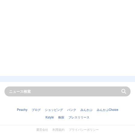
Peachy
ブログ
ショッピング
バンク
みんかぶ
みんかぶChoice
Kstyle
株探
プレスリリース
運営会社
利用規約
プライバシーポリシー