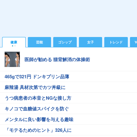
健康
芸能
ゴシップ
女子
トレンド
Y
医師が勧める 猫背解消の体操術
465gで321円 ドンキプリン品薄
麻辣湯 具材次第でカツ丼級に
うつ病患者の本音とNGな接し方
キノコで血糖値スパイクを防ぐ
メンタルに良い影響を与える趣味
「モテるためのヒント」326人に