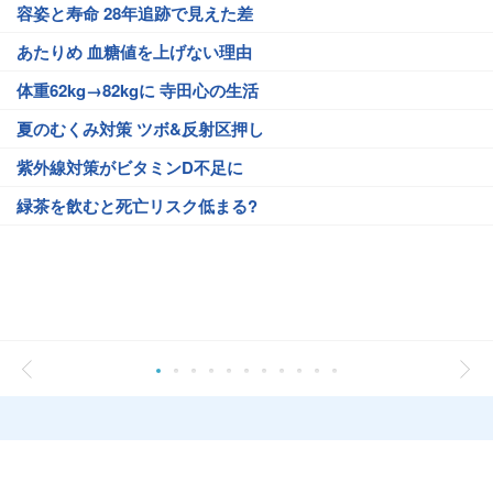
容姿と寿命 28年追跡で見えた差
あたりめ 血糖値を上げない理由
体重62kg→82kgに 寺田心の生活
夏のむくみ対策 ツボ&反射区押し
紫外線対策がビタミンD不足に
緑茶を飲むと死亡リスク低まる?