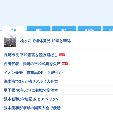
主要
国内
海外
IT 経済
ス
槍ヶ岳で遺体発見 19歳と確認
長崎市長 平和宣言を読み飛ばし
台湾代表、長崎の平和式典を欠席
イオン爆発「貴重品OK」と許可か
海水浴で3人が流される 1人死亡
甲子園 10年ぶりに初戦で姿消す
張本智和が2連覇 妹とアベックV
張本美和が卓球の国際大会で優勝