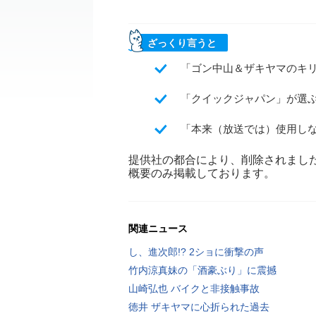
ざっくり言うと
「ゴン中山＆ザキヤマのキリ
「クイックジャパン」が選
「本来（放送では）使用し
提供社の都合により、削除されまし
概要のみ掲載しております。
関連ニュース
し、進次郎!? 2ショに衝撃の声
竹内涼真妹の「酒豪ぶり」に震撼
山崎弘也 バイクと非接触事故
徳井 ザキヤマに心折られた過去