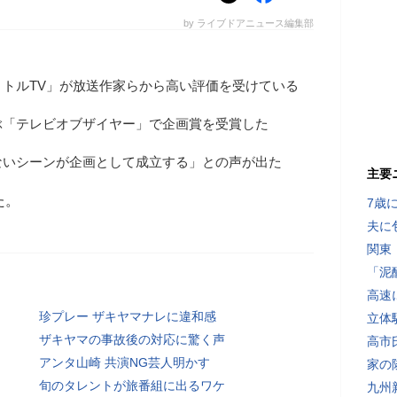
by ライブドアニュース編集部
トルTV」が放送作家らから高い評価を受けている
ぶ「テレビオブザイヤー」で企画賞を受賞した
ないシーンが企画として成立する」との声が出た
主要
た。
7歳
夫に
関東
「泥
高速
珍プレー ザキヤマナレに違和感
立体
ザキヤマの事故後の対応に驚く声
高市
アンタ山崎 共演NG芸人明かす
家の
旬のタレントが旅番組に出るワケ
九州