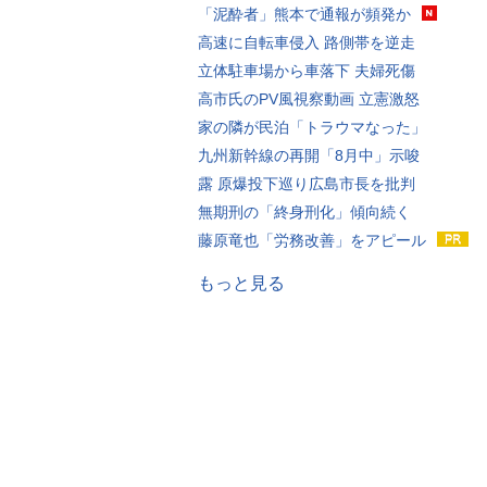
「泥酔者」熊本で通報が頻発か
高速に自転車侵入 路側帯を逆走
立体駐車場から車落下 夫婦死傷
高市氏のPV風視察動画 立憲激怒
家の隣が民泊「トラウマなった」
九州新幹線の再開「8月中」示唆
露 原爆投下巡り広島市長を批判
無期刑の「終身刑化」傾向続く
藤原竜也「労務改善」をアピール
もっと見る