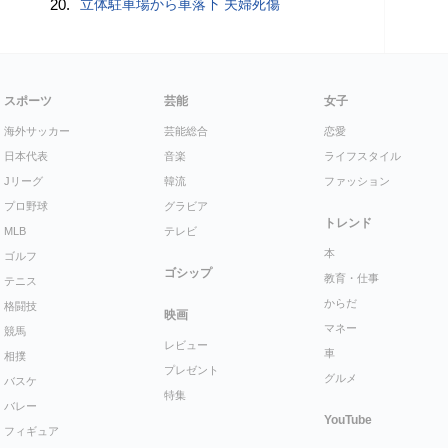
20.
立体駐車場から車落下 夫婦死傷
スポーツ
芸能
女子
海外サッカー
芸能総合
恋愛
日本代表
音楽
ライフスタイル
Jリーグ
韓流
ファッション
プロ野球
グラビア
トレンド
MLB
テレビ
本
ゴルフ
ゴシップ
教育・仕事
テニス
からだ
格闘技
映画
マネー
競馬
レビュー
車
相撲
プレゼント
グルメ
バスケ
特集
バレー
YouTube
フィギュア