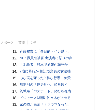
スポーツ
芸能
女子
11.
斉藤被告に「多目的トイレ以下」
12.
NHK職員性被害 出演者に怒りの声
13.
「泥酔者」熊本で通報が頻発か
14.
7歳に暴行か 施設従業員の女逮捕
15.
みな実を守った? 粋な行動に称賛
16.
無期刑の「終身刑化」傾向続く
17.
茨城県「パスポート」発行を発表
18.
ドジャース6連敗 佐々木が止める
19.
家の隣が民泊「トラウマなった」