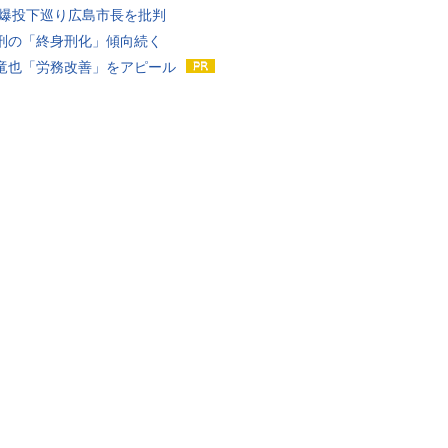
原爆投下巡り広島市長を批判
刑の「終身刑化」傾向続く
竜也「労務改善」をアピール