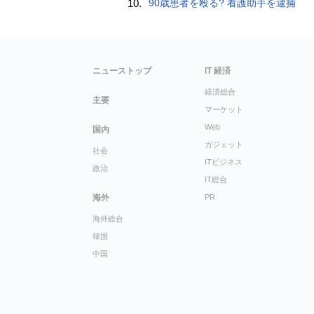
10.
90歳患者を殴る? 看護助手を逮捕
ニューストップ
IT 経済
経済総合
主要
マーケット
Web
国内
ガジェット
社会
ITビジネス
政治
IT総合
海外
PR
海外総合
韓国
中国