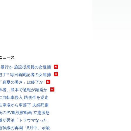
ニュース
に暴行か 施設従業員の女逮捕
包丁? 毎日新聞記者の女逮捕
「真夏の暑さ」は終了か
酔者」熊本で通報が頻発か
に自転車侵入 路側帯を逆走
駐車場から車落下 夫婦死傷
氏のPV風視察動画 立憲激怒
隣が民泊「トラウマなった」
新幹線の再開「8月中」示唆