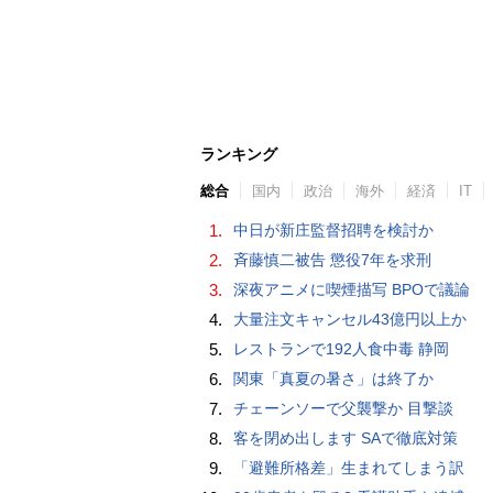
ランキング
総合
国内
政治
海外
経済
IT
1.
中日が新庄監督招聘を検討か
2.
斉藤慎二被告 懲役7年を求刑
3.
深夜アニメに喫煙描写 BPOで議論
4.
大量注文キャンセル43億円以上か
5.
レストランで192人食中毒 静岡
6.
関東「真夏の暑さ」は終了か
7.
チェーンソーで父襲撃か 目撃談
8.
客を閉め出します SAで徹底対策
9.
「避難所格差」生まれてしまう訳