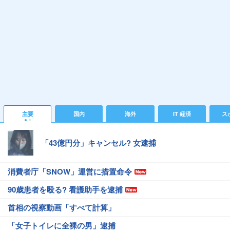
主要
国内
海外
IT 経済
ス
「43億円分」キャンセル? 女逮捕
消費者庁「SNOW」運営に措置命令
90歳患者を殴る? 看護助手を逮捕
首相の視察動画「すべて計算」
「女子トイレに全裸の男」逮捕