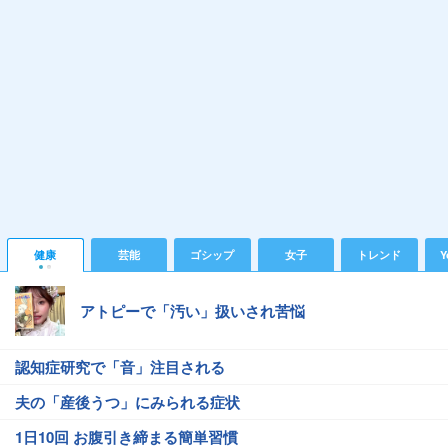
健康
芸能
ゴシップ
女子
トレンド
Y
アトピーで「汚い」扱いされ苦悩
認知症研究で「音」注目される
夫の「産後うつ」にみられる症状
1日10回 お腹引き締まる簡単習慣