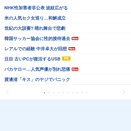
NHK性加害者非公表 波紋広がる
米の人気セク女巡り…和解成立
世紀の大誤審? 晴れ舞台で悲劇
韓国サッカー協会に性的接待過去
レアルでの経験 中井卓大が回想
注目 古いPCが復活するUSB
バカヤロー…人気声優が別れ悲痛
渡邊渚「キス」のヤジでパニック