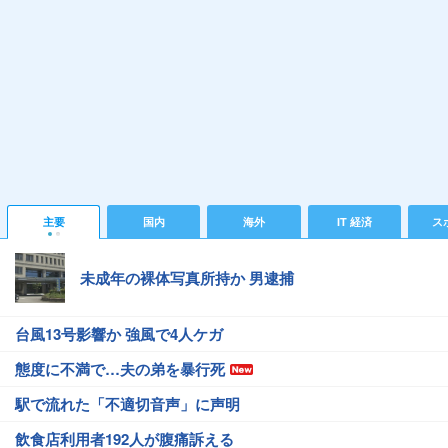
主要
国内
海外
IT 経済
ス
未成年の裸体写真所持か 男逮捕
台風13号影響か 強風で4人ケガ
態度に不満で…夫の弟を暴行死
駅で流れた「不適切音声」に声明
飲食店利用者192人が腹痛訴える