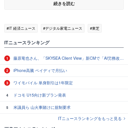
続きを読む
#IT 経済ニュース
#デジタル家電ニュース
#東芝
ITニュースランキング
藤原竜也さん、「SKYSEA Client View」新CMで「AI労務改善」をアピール 働き方をAIが分析したら「すぐに休んで」と言われる？
1
iPhone高騰 ペイディで月払い
2
ワイモバイル 単身割引は1年限定
3
ドコモ U15向け新プラン発表
4
米議員ら 山火事賭けに規制要求
5
ITニュースランキングをもっと見る