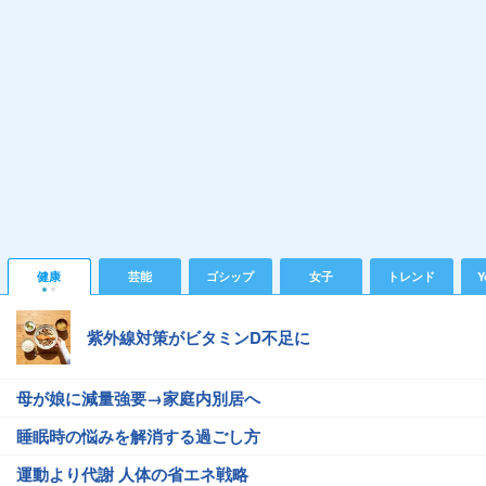
健康
芸能
ゴシップ
女子
トレンド
Y
紫外線対策がビタミンD不足に
母が娘に減量強要→家庭内別居へ
睡眠時の悩みを解消する過ごし方
運動より代謝 人体の省エネ戦略