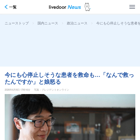
一覧
>
>
>
今にも心停止しそうな患者
ニューストップ
国内ニュース
政治ニュース
今にも心停止しそうな患者を救命も…「なんで救っ
たんですか」と娘怒る
2026年6月8日 17時16分
写真：プレジデントオンライン