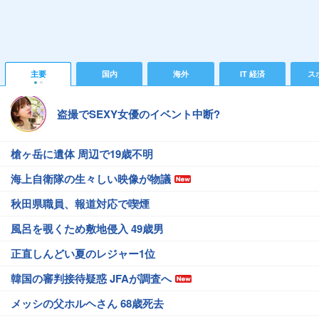
主要
国内
海外
IT 経済
ス
盗撮でSEXY女優のイベント中断?
槍ヶ岳に遺体 周辺で19歳不明
海上自衛隊の生々しい映像が物議
秋田県職員、報道対応で喫煙
風呂を覗くため敷地侵入 49歳男
正直しんどい夏のレジャー1位
韓国の審判接待疑惑 JFAが調査へ
メッシの父ホルヘさん 68歳死去