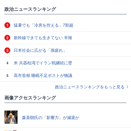
政治ニュースランキング
猛暑でも「冷房を控える」7割超
1
新幹線できても生きてない 辛辣
2
日本社会に広がる「孫疲れ」
3
米 兵器枯渇でイラン戦継続に壁
4
高市首相 睡眠不足ポストが物議
5
政治ニュースランキングをもっと見る
画像アクセスランキング
森喜朗氏の「影響力」が減退か