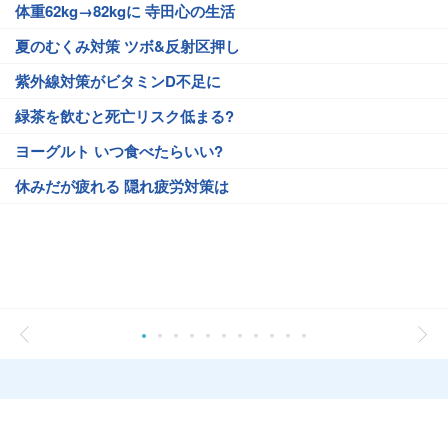
体重62kg→82kgに 寺田心の生活
夏のむくみ対策 ツボ&反射区押し
紫外線対策がビタミンD不足に
緑茶を飲むと死亡リスク低まる?
ヨーグルト いつ食べたらいい?
休みだが疲れる 隠れ疲労対策は