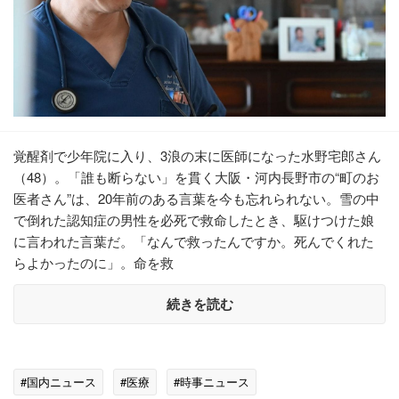
覚醒剤で少年院に入り、3浪の末に医師になった水野宅郎さん
（48）。「誰も断らない」を貫く大阪・河内長野市の“町のお
医者さん”は、20年前のある言葉を今も忘れられない。雪の中
で倒れた認知症の男性を必死で救命したとき、駆けつけた娘
に言われた言葉だ。「なんで救ったんですか。死んでくれた
らよかったのに」。命を救
続きを読む
#国内ニュース
#医療
#時事ニュース