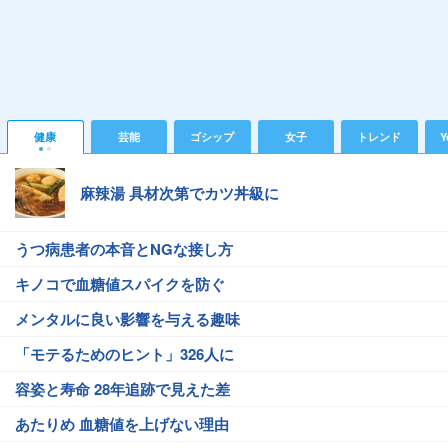
健康
芸能
ゴシップ
女子
トレンド
Y
麻辣湯 具材次第でカツ丼級に
うつ病患者の本音とNGな接し方
キノコで血糖値スパイクを防ぐ
メンタルに良い影響を与える趣味
「モテるためのヒント」326人に
容姿と寿命 28年追跡で見えた差
あたりめ 血糖値を上げない理由