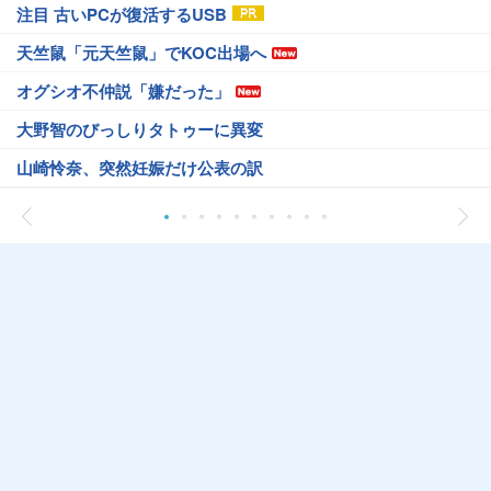
注目 古いPCが復活するUSB
天竺鼠「元天竺鼠」でKOC出場へ
オグシオ不仲説「嫌だった」
大野智のびっしりタトゥーに異変
山崎怜奈、突然妊娠だけ公表の訳