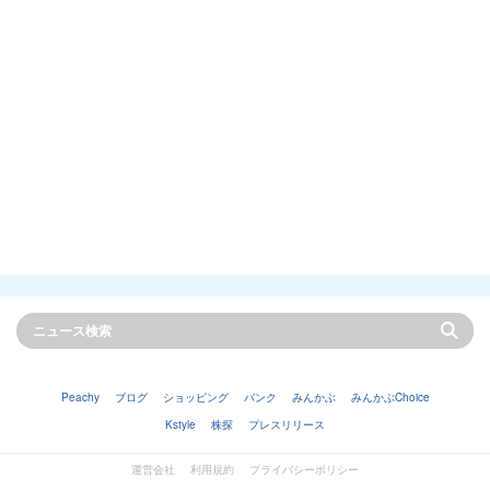
Peachy
ブログ
ショッピング
バンク
みんかぶ
みんかぶChoice
Kstyle
株探
プレスリリース
運営会社
利用規約
プライバシーポリシー