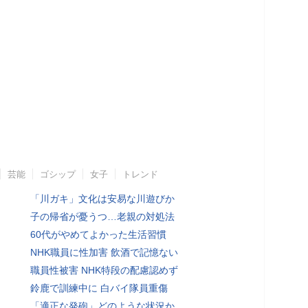
芸能
ゴシップ
女子
トレンド
「川ガキ」文化は安易な川遊びか
子の帰省が憂うつ…老親の対処法
60代がやめてよかった生活習慣
NHK職員に性加害 飲酒で記憶ない
職員性被害 NHK特段の配慮認めず
鈴鹿で訓練中に 白バイ隊員重傷
「適正な発砲」どのような状況か