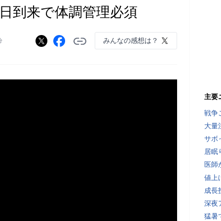
夏日到来で体調管理必須
みんなの感想は？
分
主要
戦争
大量
サボ
居眠
医師
値上
成長
深夜
猛暑