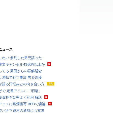
ニュース
こわい 参列した男児語った
注文キャンセル43億円以上か
ってる 周囲からの誤解懸念
り運転で死亡事故 男を送検
が語る汗悩みとの向き合い方
げで 定番アイスに「明暗」
投資枠を効率よく利用 解説
アニメに喫煙描写 BPOで議論
でパナマ運河の通航にも支障