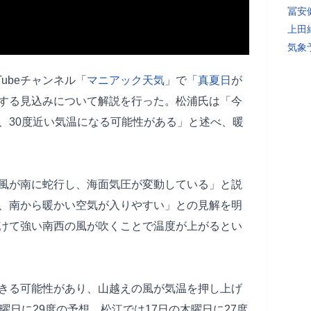
冨安
上田
気象
ubeチャンネル「
マニアック
天気
」で「
真夏日
が
する見込みについて解説を行った。松浦氏は「今
、30度近い気温になる可能性がある」と述べ、暖
風が南に蛇行し、海面気圧が変動している」と説
、南から暖かい空気が入りやすい」との見解を明
けて強い南西の風が吹くことで温度が上がるとい
きる可能性があり、山越えの風が気温を押し上げ
曜日に29度の予想、松江では17日の木曜日に27度