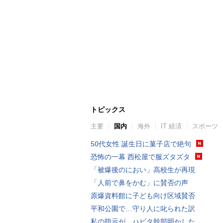
トピックス
主要
国内
海外
IT 経済
スポーツ
50代女性 誕生日に菓子店で絶句
恐怖の一幕 西松屋で服ズタズタ
「被爆後のにおい」高校生が再現
「人前で鼻をかむ」に賛否の声
原爆資料館に子ども向け区域賛否
平和公園で…守り人に叱られた訳
私の指示が…ハビタ幹部明かした