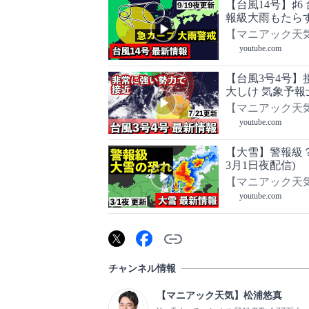
【台風14号】♯6 台風14号は東に転向 温低下し秋雨前線とともに警
報級大雨もたらす 
【マニアック天
youtube.com
【台風3号4号】
大しけ 気象予報士
【マニアック天
youtube.com
【大雪】警報級？最新の寒気
3月1日夜配信)
【マニアック天
youtube.com
チャンネル情報
【マニアック天気】松浦悠真