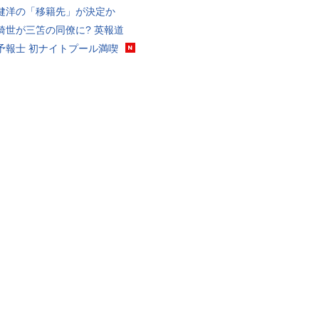
健洋の「移籍先」が決定か
綺世が三笘の同僚に? 英報道
予報士 初ナイトプール満喫