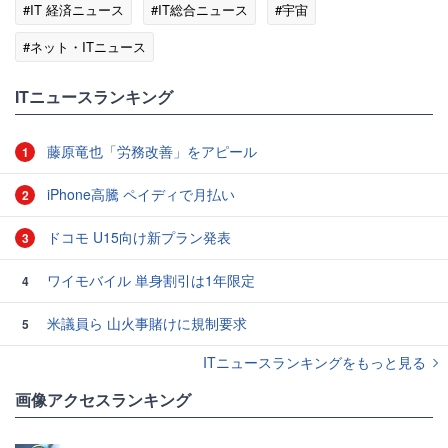
#IT 経済ニュース
#IT総合ニュース
#宇宙
#ネット・ITニュース
ITニュースランキング
藤原竜也「労務改善」をアピール
1
iPhone高騰 ペイディで月払い
2
ドコモ U15向け新プラン発表
3
ワイモバイル 単身割引は1年限定
4
米議員ら 山火事賭けに規制要求
5
ITニュースランキングをもっと見る
画像アクセスランキング