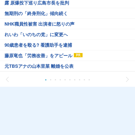
露 原爆投下巡り広島市長を批判
無期刑の「終身刑化」傾向続く
NHK職員性被害 出演者に怒りの声
れいわ「いのちの党」に変更へ
90歳患者を殴る? 看護助手を逮捕
藤原竜也「労務改善」をアピール
元TBSアナの山本里菜 離婚を公表