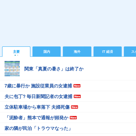
主要
国内
海外
IT 経済
ス
関東「真夏の暑さ」は終了か
7歳に暴行か 施設従業員の女逮捕
夫に包丁? 毎日新聞記者の女逮捕
立体駐車場から車落下 夫婦死傷
「泥酔者」熊本で通報が頻発か
家の隣が民泊「トラウマなった」