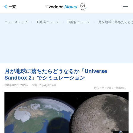
一覧
>
>
>
月が地球に落ちたらどうなる
ニューストップ
IT 経済ニュース
IT総合ニュース
月が地球に落ちたらどうなるか「Universe
Sandbox 2」でシミュレーション
2017年6月5日 17時30分
写真：Engadget 日本版
by ライブドアニュース編集部