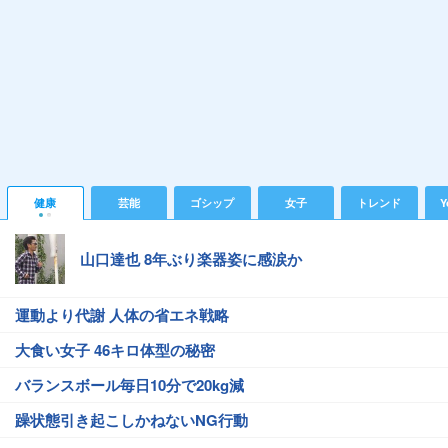
健康
芸能
ゴシップ
女子
トレンド
Y
山口達也 8年ぶり楽器姿に感涙か
運動より代謝 人体の省エネ戦略
大食い女子 46キロ体型の秘密
バランスボール毎日10分で20kg減
躁状態引き起こしかねないNG行動