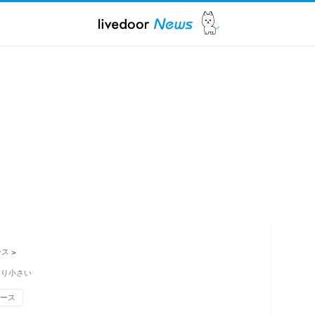
ース
>
」より小さい
ュース