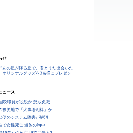
らせ
『あの星が降る丘で、君とまた出会いた
』オリジナルグッズを3名様にプレゼン
ニュース
歳国税職員が脱税か 懲戒免職
の被災地で「火事場泥棒」か
郵便のシステム障害が解消
泊で女性死亡 遺族の胸中
で19歳女性死亡 線路に侵入?