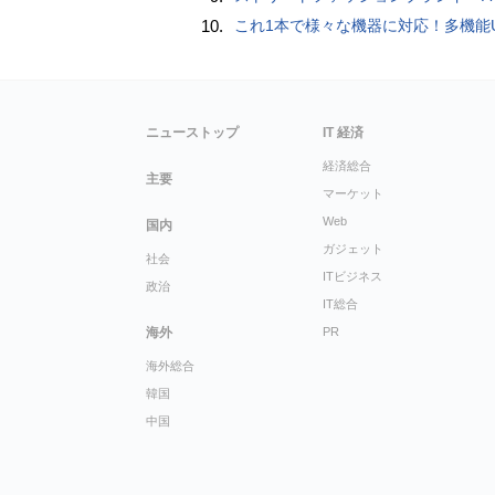
10.
これ1本で様々な機器に対応！多機能USB充電ケーブル「10in1オクトパスケーブル」【カリスマ店長の
ニューストップ
IT 経済
経済総合
主要
マーケット
Web
国内
ガジェット
社会
ITビジネス
政治
IT総合
海外
PR
海外総合
韓国
中国