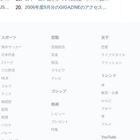
一押し】
20.
2006年度9月分のGIGAZINEのアクセス解析結果
スポーツ
芸能
女子
海外サッカー
芸能総合
恋愛
日本代表
音楽
ライフスタイル
Jリーグ
韓流
ファッション
プロ野球
グラビア
トレンド
MLB
テレビ
本
ゴルフ
ゴシップ
教育・仕事
テニス
からだ
格闘技
映画
マネー
競馬
レビュー
車
相撲
プレゼント
グルメ
バスケ
特集
バレー
YouTube