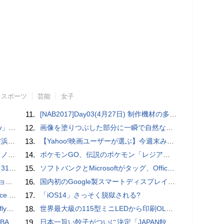
スポーツ
芸能
女子
11.
[NAB2017]Day03(4月27日) 制作機材の多様化と充実した周辺機器群
言われる？
12.
画像を塗りつぶした部分に一瞬で自然な画像を補完する技術を早稲田大学の研究者が開発
CM
13.
【Yahoo!映画ユーザーが選ぶ】今週末みたい映画ランキング（11月2日付） ファン待望のシリーズ第3弾『マイティ・ソー バトルロイヤル』が公開！
が公開
14.
ポケモンGO、伝説のポケモン「レジアイス」出現。レジロック・レジスチルと伝説レイドボス持ち回り
下ろす
15.
ソフトバンクとMicrosoftがタッグ、Officeツール「Teams」に03電話を統合
漫街道
16.
国内初のGoogle製スマートディスプレイ「Google Nest Hub」実機レビュー！
ても優秀
17.
「iOS14」さっそく脱獄される?
るように
18.
世界最大級の115型ミニLEDから印刷OLEDまで。最先端のTCL CSOTパネル工場に潜入！
介【レビュー】
19.
日本一旨い餃子がついに決定「JAPAN餃子大賞2026」授賞式 / コードレスでどこでも使える、電動エアダスター【まとめ記事】