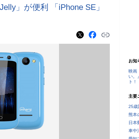
ly」が便利 「iPhone SE」
お知
映画
い。
ト！
主要
25
熊本
日本
車中
愛知