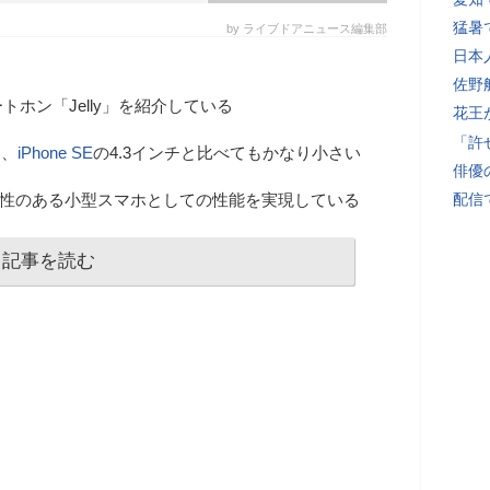
猛暑
by ライブドアニュース編集部
日本
佐野
ホン「Jelly」を紹介している
花王
「許
と、
iPhone SE
の4.3インチと比べてもかなり小さい
俳優
用性のある小型スマホとしての性能を実現している
配信
記事を読む