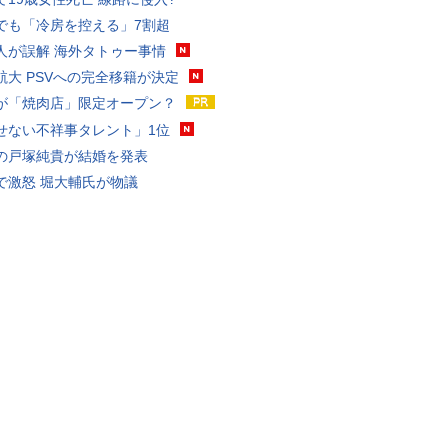
でも「冷房を控える」7割超
人が誤解 海外タトゥー事情
航大 PSVへの完全移籍が決定
が「焼肉店」限定オープン？
せない不祥事タレント」1位
の戸塚純貴が結婚を発表
で激怒 堀大輔氏が物議