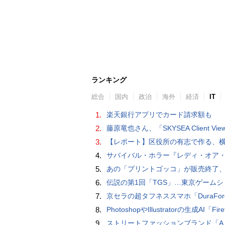
ランキング
総合
国内
政治
海外
経済
IT
1.
楽天銀行アプリでカード請求額も
2.
藤原竜也さん、「SKYSEA Client View」新CMで「AI労務改善」をアピール 働き方をAIが分析したら「すぐに休んで」と
3.
【レポート】区役所の有志で作る、横浜・野毛の魅力を伝える
4.
サバイバル・ホラー『レディ・オア・ノット 2』の新本編映像、【バスタイム編】
5.
あの「プリントゴッコ」が販売終了、31年の歴史に幕を
6.
伝説の第1回「TGS」…東京ゲームショウ&#039;96と、当時のベストゲーム10本：レトロゲーム浪
7.
京セラの超タフネススマホ「DuraForce PRO 2」はアクションカムとし
8.
PhotoshopやIllustratorの生成AI「Firefly」がクレジット制を導入し有料プランでも画像生成枚数が制限され
9.
ストリートファッションブランド「A BATHING APE」とコラボしたノートPC「ASUS Vivobook S 15 OLED BAPE Edition K5504VA」を紹