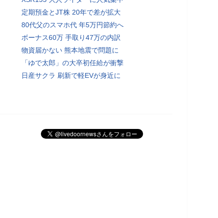
定期預金とJT株 20年で差が拡大
80代父のスマホ代 年5万円節約へ
ボーナス60万 手取り47万の内訳
物資届かない 熊本地震で問題に
「ゆで太郎」の大卒初任給が衝撃
日産サクラ 刷新で軽EVが身近に