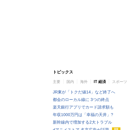
トピックス
主要
国内
海外
IT 経済
スポーツ
JR東が「トクだ値14」など終了へ
都会のローカル線に 3つの終点
楽天銀行アプリでカード請求額も
年収1000万円は「幸福の天井」?
新幹線内で増加する2大トラブル
dアニメストア 名言広告が話題