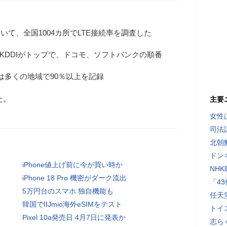
を用いて、全国1004カ所でLTE接続率を調査した
はKDDIがトップで、ドコモ、ソフトバンクの順番
は多くの地域で90％以上を記録
た。
主要
女性
司法
北朝
ドン
iPhone値上げ前に今が買い時か
NH
iPhone 18 Pro 機密がダーク流出
「4
5万円台のスマホ 独自機能も
任天
韓国でIIJmio海外eSIMをテスト
トイ
Pixel 10a発売日 4月7日に発表か
志ら