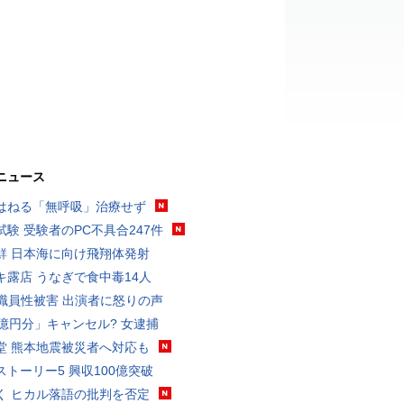
ニュース
はねる「無呼吸」治療せず
試験 受験者のPC不具合247件
鮮 日本海に向け飛翔体発射
キ露店 うなぎで食中毒14人
K職員性被害 出演者に怒りの声
3億円分」キャンセル? 女逮捕
堂 熊本地震被災者へ対応も
ストーリー5 興収100億突破
く ヒカル落語の批判を否定