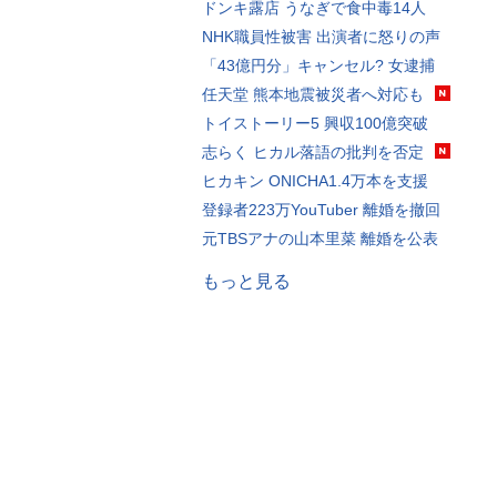
ドンキ露店 うなぎで食中毒14人
NHK職員性被害 出演者に怒りの声
「43億円分」キャンセル? 女逮捕
任天堂 熊本地震被災者へ対応も
トイストーリー5 興収100億突破
志らく ヒカル落語の批判を否定
ヒカキン ONICHA1.4万本を支援
登録者223万YouTuber 離婚を撤回
元TBSアナの山本里菜 離婚を公表
もっと見る