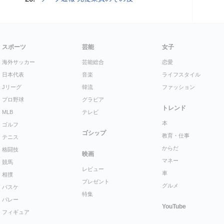
スポーツ
芸能
女子
海外サッカー
芸能総合
恋愛
日本代表
音楽
ライフスタイル
Jリーグ
韓流
ファッション
プロ野球
グラビア
トレンド
MLB
テレビ
本
ゴルフ
ゴシップ
教育・仕事
テニス
からだ
格闘技
映画
マネー
競馬
レビュー
車
相撲
プレゼント
グルメ
バスケ
特集
バレー
YouTube
フィギュア