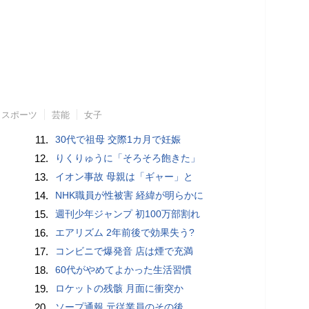
スポーツ
芸能
女子
11.
30代で祖母 交際1カ月で妊娠
12.
りくりゅうに「そろそろ飽きた」
13.
イオン事故 母親は「ギャー」と
14.
NHK職員が性被害 経緯が明らかに
15.
週刊少年ジャンプ 初100万部割れ
16.
エアリズム 2年前後で効果失う?
17.
コンビニで爆発音 店は煙で充満
18.
60代がやめてよかった生活習慣
19.
ロケットの残骸 月面に衝突か
20.
ソープ通報 元従業員のその後