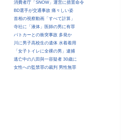
消費者庁「SNOW」運営に措置命令
BD選手が交通事故 痛々しい姿
首相の視察動画「すべて計算」
寺社に「液体」医師の男に有罪
パトカーとの衝突事故 多発か
川に男子高校生の遺体 水着着用
「女子トイレに全裸の男」逮捕
逃亡中の八田與一容疑者 30歳に
女性への監禁罪の裁判 男性無罪