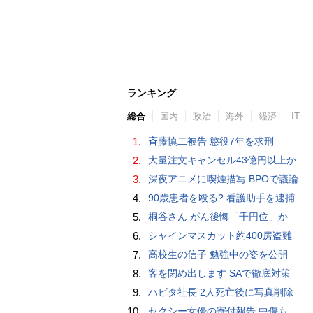
ランキング
総合
国内
政治
海外
経済
IT
1.
斉藤慎二被告 懲役7年を求刑
2.
大量注文キャンセル43億円以上か
3.
深夜アニメに喫煙描写 BPOで議論
4.
90歳患者を殴る? 看護助手を逮捕
5.
桐谷さん がん後悔「千円位」か
6.
シャインマスカット約400房盗難
7.
高校生の信子 勉強中の姿を公開
8.
客を閉め出します SAで徹底対策
9.
ハビタ社長 2人死亡後に写真削除
10.
セクシー女優の寄付報告 中傷も