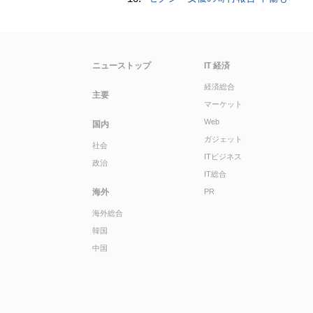
ニューストップ
IT 経済
経済総合
主要
マーケット
Web
国内
ガジェット
社会
ITビジネス
政治
IT総合
海外
PR
海外総合
韓国
中国