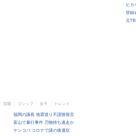
ヒカキ
登録者
元T
芸能
ゴシップ
女子
トレンド
福岡の議長 地震巡り不謹慎発言
富山で暴行事件 刃物持ち逃走か
ケンコバ コロナで謎の後遺症