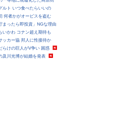
の一等地に廃墟化した商店街
グルト いつ食べたらいいの
初 何者かがオービスを盗む
貯まったら即投資」NGな理由
ちいかわ コナン超え期待も
サッカー協 邦人に性接待か
だらけの巨人がV争い 困惑
の及川光博が結婚を発表