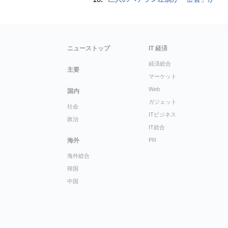
ニューストップ
IT 経済
経済総合
主要
マーケット
Web
国内
ガジェット
社会
ITビジネス
政治
IT総合
海外
PR
海外総合
韓国
中国