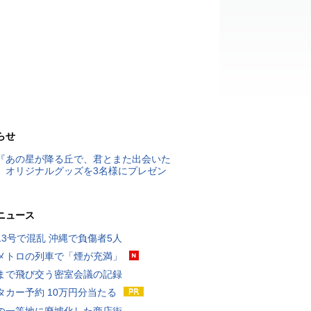
らせ
『あの星が降る丘で、君とまた出会いた
』オリジナルグッズを3名様にプレゼン
ニュース
13号で混乱 沖縄で負傷者5人
メトロの列車で「煙が充満」
まで飛び交う密室会議の記録
タカー予約 10万円分当たる