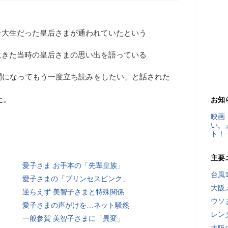
子大生だった皇后さまが通われていたという
にきた当時の皇后さまの思い出を語っている
間になってもう一度立ち読みをしたい」と話された
た。
お知
映画
い。
ト！
主要
愛子さま お手本の「先輩皇族」
台風
愛子さまの「プリンセスピンク」
大阪
逆らえず 美智子さまと特殊関係
ウソ
愛子さまの声がけを…ネット騒然
レン
一般参賀 美智子さまに「異変」