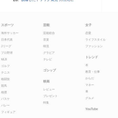
スポーツ
芸能
女子
海外サッカー
芸能総合
恋愛
日本代表
音楽
ライフスタイル
Jリーグ
韓流
ファッション
プロ野球
グラビア
トレンド
MLB
テレビ
本
ゴルフ
ゴシップ
教育・仕事
テニス
からだ
格闘技
映画
マネー
競馬
レビュー
車
相撲
プレゼント
グルメ
バスケ
特集
バレー
YouTube
フィギュア