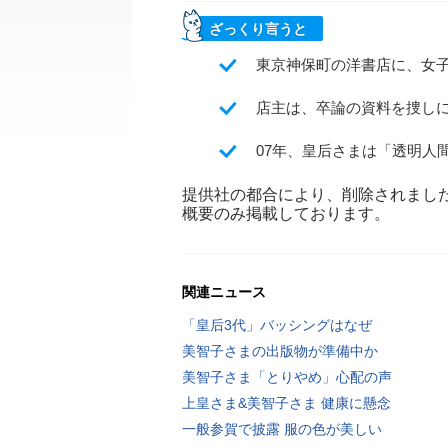
ざっくり言うと
東京神保町の洋書店に、女
店主は、卒論の資料を捜し
07年、皇后さまは「透明人
提供社の都合により、削除されまし
概要のみ掲載しております。
関連ニュース
「皇后3代」バッシングはなぜ
美智子さまの出版物が準備中か
美智子さま「とりやめ」心配の声
上皇さま&美智子さま 健康に懸念
一般参賀で披露 服の色が美しい