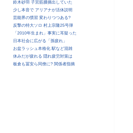
鈴木砂羽 子宮筋腫摘出していた
少し本音で アリアナが活休説明
芸能界の慣習 変わりつつある?
反撃の特大ソロ 村上宗隆25号弾
「2010年生まれ」事実に耳疑った
日本社会に広がる「孫疲れ」
お盆ラッシュ本格化 駅など混雑
休みだが疲れる 隠れ疲労対策は
板倉も冨安ら同僚に? 関係者指摘