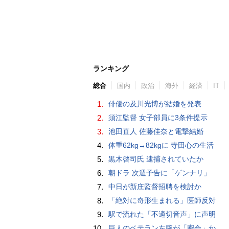
ランキング
総合
国内
政治
海外
経済
IT
1.
俳優の及川光博が結婚を発表
2.
須江監督 女子部員に3条件提示
3.
池田直人 佐藤佳奈と電撃結婚
4.
体重62kg→82kgに 寺田心の生活
5.
黒木啓司氏 逮捕されていたか
6.
朝ドラ 次週予告に「ゲンナリ」
7.
中日が新庄監督招聘を検討か
8.
「絶対に奇形生まれる」医師反対
9.
駅で流れた「不適切音声」に声明
10.
巨人のベテラン左腕が「密会」か