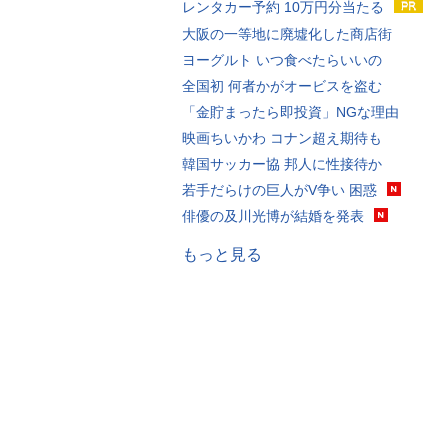
レンタカー予約 10万円分当たる
大阪の一等地に廃墟化した商店街
ヨーグルト いつ食べたらいいの
全国初 何者かがオービスを盗む
「金貯まったら即投資」NGな理由
映画ちいかわ コナン超え期待も
韓国サッカー協 邦人に性接待か
若手だらけの巨人がV争い 困惑
俳優の及川光博が結婚を発表
もっと見る