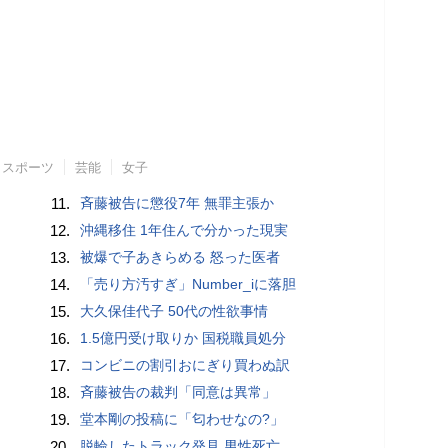
スポーツ
芸能
女子
11.
斉藤被告に懲役7年 無罪主張か
12.
沖縄移住 1年住んで分かった現実
13.
被爆で子あきらめる 怒った医者
14.
「売り方汚すぎ」Number_iに落胆
15.
大久保佳代子 50代の性欲事情
16.
1.5億円受け取りか 国税職員処分
17.
コンビニの割引おにぎり買わぬ訳
18.
斉藤被告の裁判「同意は異常」
19.
堂本剛の投稿に「匂わせなの?」
20.
脱輪したトラック発見 男性死亡