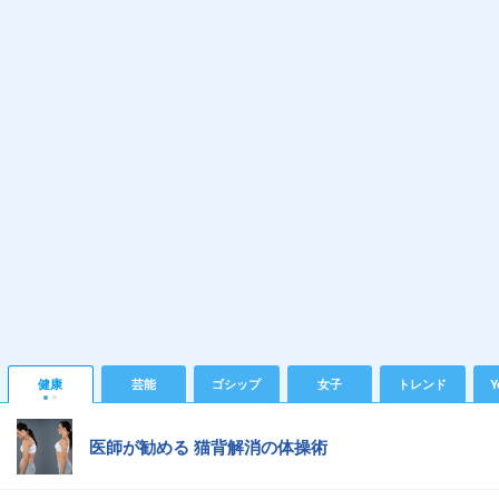
健康
芸能
ゴシップ
女子
トレンド
Y
医師が勧める 猫背解消の体操術