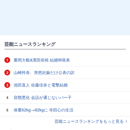
芸能ニュースランキング
重岡大毅&濱田崇裕 結婚W発表
1
山崎怜奈、突然妊娠だけ公表の訳
2
池田直人 佐藤佳奈と電撃結婚
3
容態悪化 会話が通じないパー子
4
体重62kg→82kgに 寺田心の生活
5
芸能ニュースランキングをもっと見る