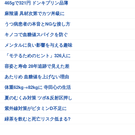
465gで321円 ドンキプリン品薄
麻辣湯 具材次第でカツ丼級に
うつ病患者の本音とNGな接し方
キノコで血糖値スパイクを防ぐ
メンタルに良い影響を与える趣味
「モテるためのヒント」326人に
容姿と寿命 28年追跡で見えた差
あたりめ 血糖値を上げない理由
体重62kg→82kgに 寺田心の生活
夏のむくみ対策 ツボ&反射区押し
紫外線対策がビタミンD不足に
緑茶を飲むと死亡リスク低まる?