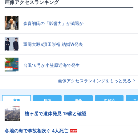
画像アクセスランキング
森喜朗氏の「影響力」が減退か
重岡大毅&濱田崇裕 結婚W発表
台風16号が小笠原近海で発生
画像アクセスランキングをもっと見る
主要
国内
海外
IT 経済
ス
槍ヶ岳で遺体発見 19歳と確認
各地の海で事故相次ぐ 4人死亡