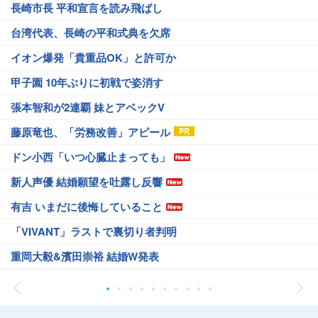
長崎市長 平和宣言を読み飛ばし
台湾代表、長崎の平和式典を欠席
イオン爆発「貴重品OK」と許可か
甲子園 10年ぶりに初戦で姿消す
張本智和が2連覇 妹とアベックV
藤原竜也、「労務改善」アピール
ドン小西「いつ心臓止まっても」
新人声優 結婚願望を吐露し反響
有吉 いまだに後悔していること
「VIVANT」ラストで裏切り者判明
重岡大毅&濱田崇裕 結婚W発表