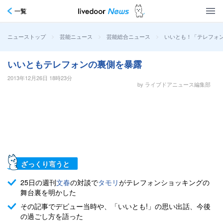
一覧
>
>
>
いいとも！「テレフォ
ニューストップ
芸能ニュース
芸能総合ニュース
いいともテレフォンの裏側を暴露
2013年12月26日 18時23分
by ライブドアニュース編集部
ざっくり言うと
25日の週刊
文春
の対談で
タモリ
がテレフォンショッキングの
舞台裏を明かした
その記事でデビュー当時や、「いいとも!」の思い出話、今後
の過ごし方を語った