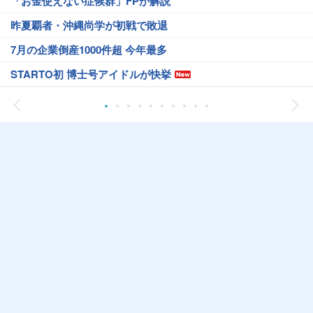
「お金使えない症候群」FPが解説
昨夏覇者・沖縄尚学が初戦で敗退
7月の企業倒産1000件超 今年最多
STARTO初 博士号アイドルが快挙