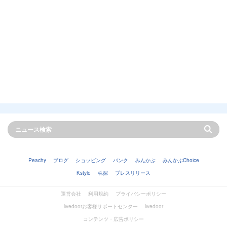
Peachy
ブログ
ショッピング
バンク
みんかぶ
みんかぶChoice
Kstyle
株探
プレスリリース
運営会社
利用規約
プライバシーポリシー
livedoorお客様サポートセンター
livedoor
コンテンツ・広告ポリシー