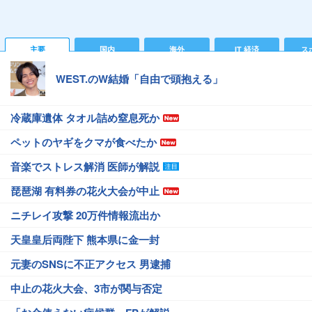
主要
国内
海外
IT 経済
ス
WEST.のW結婚「自由で頭抱える」
冷蔵庫遺体 タオル詰め窒息死か
ペットのヤギをクマが食べたか
音楽でストレス解消 医師が解説
琵琶湖 有料券の花火大会が中止
ニチレイ攻撃 20万件情報流出か
天皇皇后両陛下 熊本県に金一封
元妻のSNSに不正アクセス 男逮捕
中止の花火大会、3市が関与否定