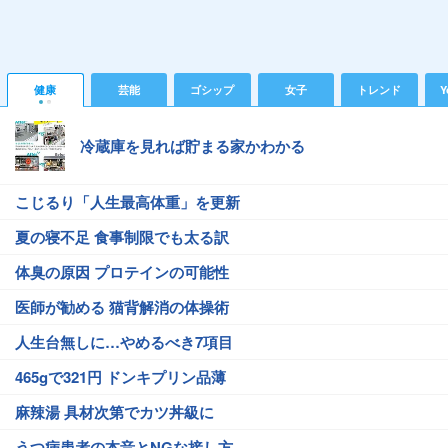
健康
芸能
ゴシップ
女子
トレンド
Y
冷蔵庫を見れば貯まる家かわかる
こじるり「人生最高体重」を更新
夏の寝不足 食事制限でも太る訳
体臭の原因 プロテインの可能性
医師が勧める 猫背解消の体操術
人生台無しに…やめるべき7項目
465gで321円 ドンキプリン品薄
麻辣湯 具材次第でカツ丼級に
うつ病患者の本音とNGな接し方