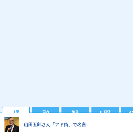
主要
国内
海外
IT 経済
ス
山田五郎さん「アド街」で名言