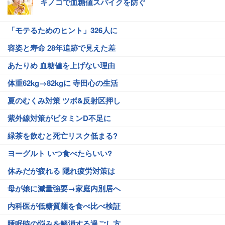
キノコで血糖値スパイクを防ぐ
「モテるためのヒント」326人に
容姿と寿命 28年追跡で見えた差
あたりめ 血糖値を上げない理由
体重62kg→82kgに 寺田心の生活
夏のむくみ対策 ツボ&反射区押し
紫外線対策がビタミンD不足に
緑茶を飲むと死亡リスク低まる?
ヨーグルト いつ食べたらいい?
休みだが疲れる 隠れ疲労対策は
母が娘に減量強要→家庭内別居へ
内科医が低糖質麺を食べ比べ検証
睡眠時の悩みを解消する過ごし方