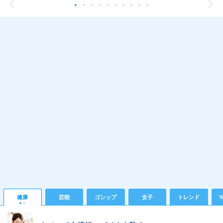
健康
芸能
ゴシップ
女子
トレンド
Y