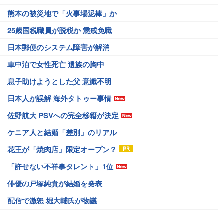
熊本の被災地で「火事場泥棒」か
25歳国税職員が脱税か 懲戒免職
日本郵便のシステム障害が解消
車中泊で女性死亡 遺族の胸中
息子助けようとした父 意識不明
日本人が誤解 海外タトゥー事情
佐野航大 PSVへの完全移籍が決定
ケニア人と結婚「差別」のリアル
花王が「焼肉店」限定オープン？
「許せない不祥事タレント」1位
俳優の戸塚純貴が結婚を発表
配信で激怒 堀大輔氏が物議