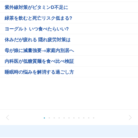
紫外線対策がビタミンD不足に
緑茶を飲むと死亡リスク低まる?
ヨーグルト いつ食べたらいい?
休みだが疲れる 隠れ疲労対策は
母が娘に減量強要→家庭内別居へ
内科医が低糖質麺を食べ比べ検証
睡眠時の悩みを解消する過ごし方