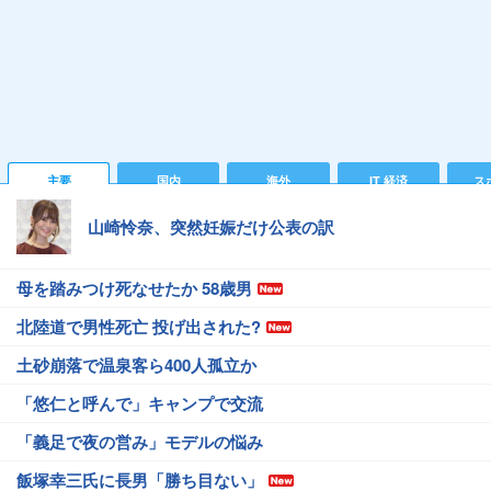
主要
国内
海外
IT 経済
ス
山崎怜奈、突然妊娠だけ公表の訳
母を踏みつけ死なせたか 58歳男
北陸道で男性死亡 投げ出された?
土砂崩落で温泉客ら400人孤立か
「悠仁と呼んで」キャンプで交流
「義足で夜の営み」モデルの悩み
飯塚幸三氏に長男「勝ち目ない」