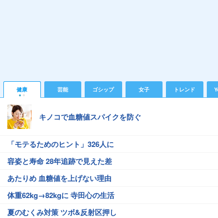
健康
芸能
ゴシップ
女子
トレンド
Y
キノコで血糖値スパイクを防ぐ
「モテるためのヒント」326人に
容姿と寿命 28年追跡で見えた差
あたりめ 血糖値を上げない理由
体重62kg→82kgに 寺田心の生活
夏のむくみ対策 ツボ&反射区押し