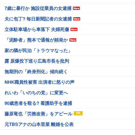
7歳に暴行か 施設従業員の女逮捕
夫に包丁? 毎日新聞記者の女逮捕
立体駐車場から車落下 夫婦死傷
「泥酔者」熊本で通報が頻発か
家の隣が民泊「トラウマなった」
露 原爆投下巡り広島市長を批判
無期刑の「終身刑化」傾向続く
NHK職員性被害 出演者に怒りの声
れいわ「いのちの党」に変更へ
90歳患者を殴る? 看護助手を逮捕
藤原竜也「労務改善」をアピール
元TBSアナの山本里菜 離婚を公表