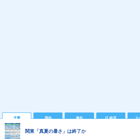
主要
国内
海外
IT 経済
ス
関東「真夏の暑さ」は終了か