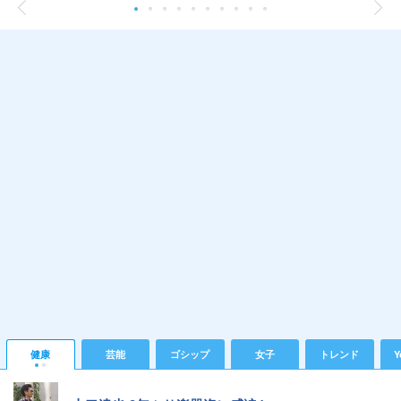
健康
芸能
ゴシップ
女子
トレンド
Y