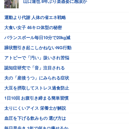
山口達也 8年ぶり楽器姿に感涙か
運動より代謝 人体の省エネ戦略
大食い女子 46キロ体型の秘密
バランスボール毎日10分で20kg減
躁状態引き起こしかねないNG行動
アトピーで「汚い」扱いされ苦悩
認知症研究で「音」注目される
夫の「産後うつ」にみられる症状
大豆を摂取してストレス過食防止
1日10回 お腹引き締まる簡単習慣
太りにくいアイス 栄養士が解説
血圧を下げる飲みもの 選び方は
毎日早歩き 1年で何キロ痩せるか