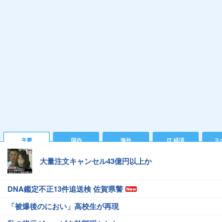
主要
国内
海外
IT 経済
ス
大量注文キャンセル43億円以上か
DNA鑑定不正13件追送検 佐賀県警
「被爆後のにおい」高校生が再現