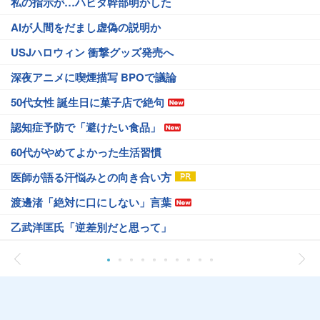
私の指示が…ハビタ幹部明かした
AIが人間をだまし虚偽の説明か
USJハロウィン 衝撃グッズ発売へ
深夜アニメに喫煙描写 BPOで議論
50代女性 誕生日に菓子店で絶句
認知症予防で「避けたい食品」
60代がやめてよかった生活習慣
医師が語る汗悩みとの向き合い方
渡邊渚「絶対に口にしない」言葉
乙武洋匡氏「逆差別だと思って」