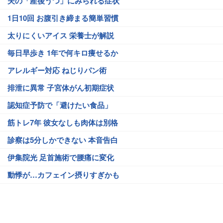
夫の「産後うつ」にみられる症状
1日10回 お腹引き締まる簡単習慣
太りにくいアイス 栄養士が解説
毎日早歩き 1年で何キロ痩せるか
アレルギー対応 ねじりパン術
排泄に異常 子宮体がん初期症状
認知症予防で「避けたい食品」
筋トレ7年 彼女なしも肉体は別格
診察は5分しかできない 本音告白
伊集院光 足首施術で腰痛に変化
動悸が…カフェイン摂りすぎかも