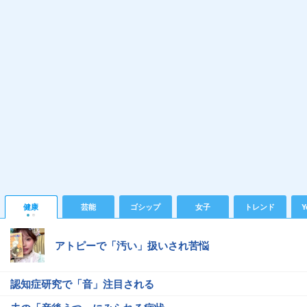
健康
芸能
ゴシップ
女子
トレンド
Y
アトピーで「汚い」扱いされ苦悩
認知症研究で「音」注目される