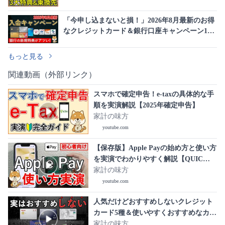
「今申し込まないと損！」2026年8月最新のお得
なクレジットカード＆銀行口座キャンペーン10
選を大公開
もっと見る
関連動画（外部リンク）
スマホで確定申告！e-taxの具体的な手
順を実演解説【2025年確定申告】
家計の味方
youtube.com
【保存版】Apple Payの始め方と使い方
を実演でわかりやすく解説【QUIC
Pay・iD・Suica・クレジットカードタ
家計の味方
ッチ決済】
youtube.com
人気だけどおすすめしないクレジット
カード5種＆使いやすくおすすめなカー
ド5種について、特典・注意点まとめて
家計の味方