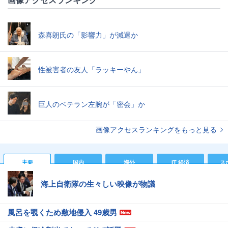
森喜朗氏の「影響力」が減退か
性被害者の友人「ラッキーやん」
巨人のベテラン左腕が「密会」か
画像アクセスランキングをもっと見る
主要
国内
海外
IT 経済
ス
海上自衛隊の生々しい映像が物議
風呂を覗くため敷地侵入 49歳男