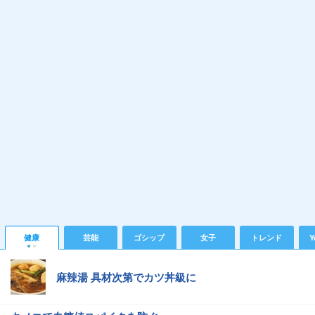
健康
芸能
ゴシップ
女子
トレンド
Y
麻辣湯 具材次第でカツ丼級に