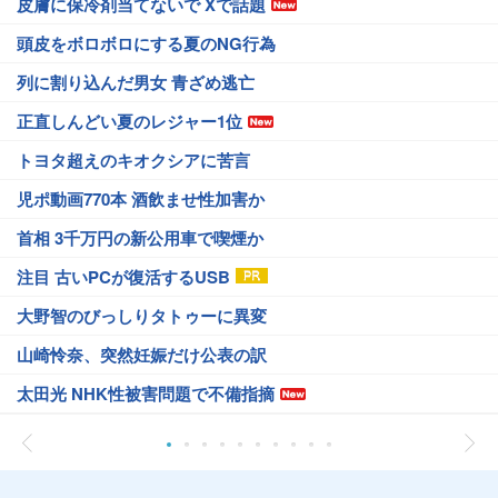
皮膚に保冷剤当てないで Xで話題
頭皮をボロボロにする夏のNG行為
列に割り込んだ男女 青ざめ逃亡
正直しんどい夏のレジャー1位
トヨタ超えのキオクシアに苦言
児ポ動画770本 酒飲ませ性加害か
首相 3千万円の新公用車で喫煙か
注目 古いPCが復活するUSB
大野智のびっしりタトゥーに異変
山崎怜奈、突然妊娠だけ公表の訳
太田光 NHK性被害問題で不備指摘