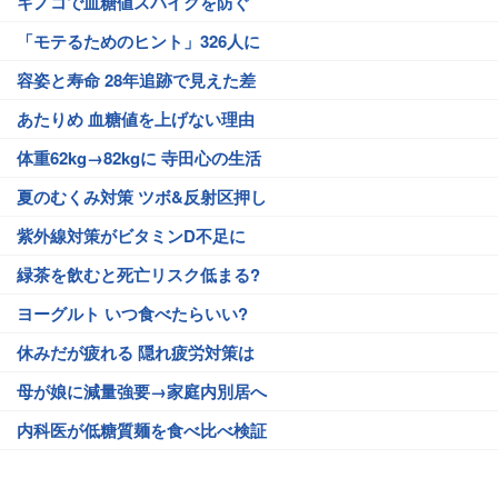
キノコで血糖値スパイクを防ぐ
「モテるためのヒント」326人に
容姿と寿命 28年追跡で見えた差
あたりめ 血糖値を上げない理由
体重62kg→82kgに 寺田心の生活
夏のむくみ対策 ツボ&反射区押し
紫外線対策がビタミンD不足に
緑茶を飲むと死亡リスク低まる?
ヨーグルト いつ食べたらいい?
休みだが疲れる 隠れ疲労対策は
母が娘に減量強要→家庭内別居へ
内科医が低糖質麺を食べ比べ検証