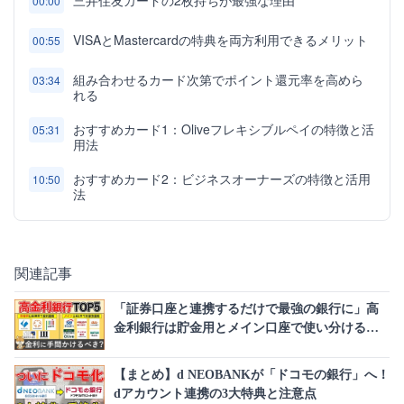
三井住友カードの2枚持ちが最強な理由
00:00
VISAとMastercardの特典を両方利用できるメリット
00:55
組み合わせるカード次第でポイント還元率を高めら
03:34
れる
おすすめカード1：Oliveフレキシブルペイの特徴と活
05:31
用法
おすすめカード2：ビジネスオーナーズの特徴と活用
10:50
法
関連記事
「証券口座と連携するだけで最強の銀行に」高
金利銀行は貯金用とメイン口座で使い分けるの
が正解！
【まとめ】d NEOBANKが「ドコモの銀行」へ！
dアカウント連携の3大特典と注意点