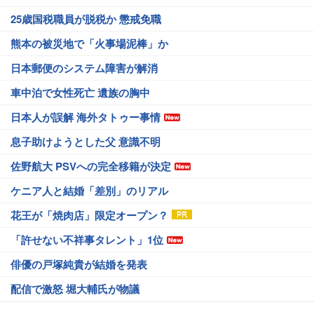
25歳国税職員が脱税か 懲戒免職
熊本の被災地で「火事場泥棒」か
日本郵便のシステム障害が解消
車中泊で女性死亡 遺族の胸中
日本人が誤解 海外タトゥー事情
息子助けようとした父 意識不明
佐野航大 PSVへの完全移籍が決定
ケニア人と結婚「差別」のリアル
花王が「焼肉店」限定オープン？
「許せない不祥事タレント」1位
俳優の戸塚純貴が結婚を発表
配信で激怒 堀大輔氏が物議