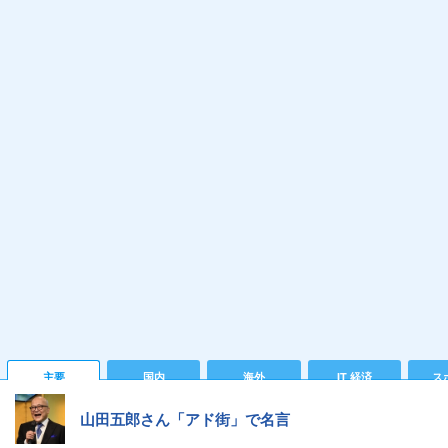
主要
国内
海外
IT 経済
ス
山田五郎さん「アド街」で名言