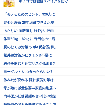
キノコで血糖値スパイクを防ぐ
「モテるためのヒント」326人に
容姿と寿命 28年追跡で見えた差
あたりめ 血糖値を上げない理由
体重62kg→82kgに 寺田心の生活
夏のむくみ対策 ツボ&反射区押し
紫外線対策がビタミンD不足に
緑茶を飲むと死亡リスク低まる?
ヨーグルト いつ食べたらいい?
休みだが疲れる 隠れ疲労対策は
母が娘に減量強要→家庭内別居へ
内科医が低糖質麺を食べ比べ検証
睡眠時の悩みを解消する過ごし方