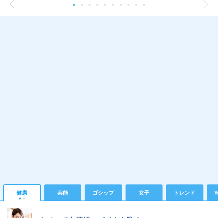
健康
芸能
ゴシップ
女子
トレンド
Y