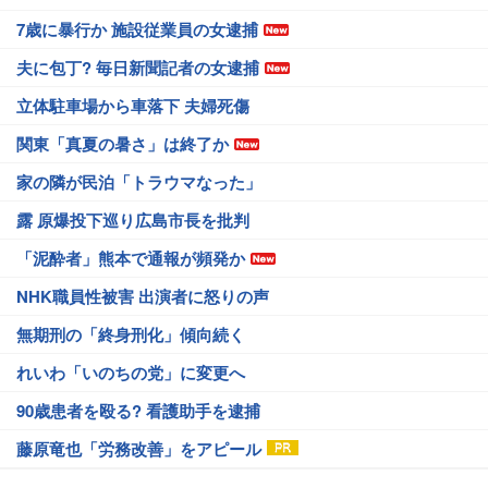
7歳に暴行か 施設従業員の女逮捕
夫に包丁? 毎日新聞記者の女逮捕
立体駐車場から車落下 夫婦死傷
関東「真夏の暑さ」は終了か
家の隣が民泊「トラウマなった」
露 原爆投下巡り広島市長を批判
「泥酔者」熊本で通報が頻発か
NHK職員性被害 出演者に怒りの声
無期刑の「終身刑化」傾向続く
れいわ「いのちの党」に変更へ
90歳患者を殴る? 看護助手を逮捕
藤原竜也「労務改善」をアピール