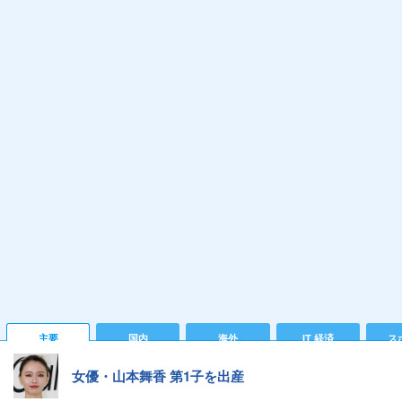
主要
国内
海外
IT 経済
ス
女優・山本舞香 第1子を出産