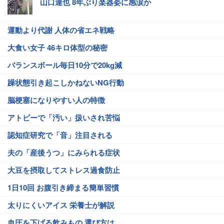
山口達也 8年ぶり楽器姿に感涙か
運動より代謝 人体の省エネ戦略
大食い女子 46キロ体型の秘密
バランスボール毎日10分で20kg減
躁状態引き起こしかねないNG行動
脳梗塞になりやすい人の特徴
アトピーで「汚い」扱いされ苦悩
認知症研究で「音」注目される
夫の「産後うつ」にみられる症状
大豆を摂取してストレス過食防止
1日10回 お腹引き締まる簡単習慣
太りにくいアイス 栄養士が解説
血圧を下げる飲みもの 選び方は