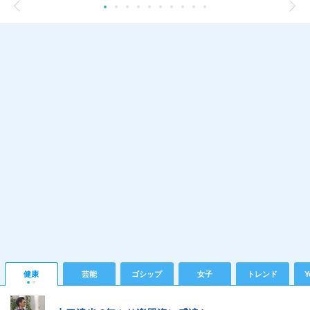
健康
芸能
ゴシップ
女子
トレンド
Y