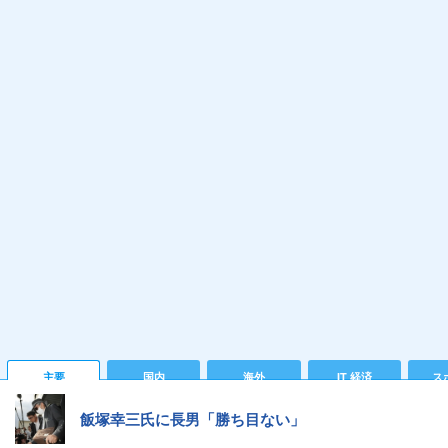
主要
国内
海外
IT 経済
ス
飯塚幸三氏に長男「勝ち目ない」