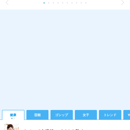
健康
芸能
ゴシップ
女子
トレンド
Y