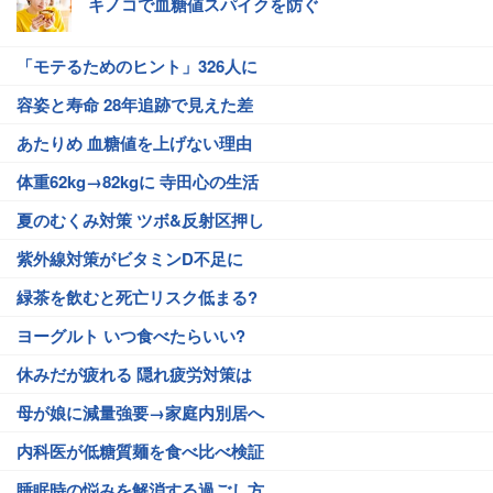
キノコで血糖値スパイクを防ぐ
「モテるためのヒント」326人に
容姿と寿命 28年追跡で見えた差
あたりめ 血糖値を上げない理由
体重62kg→82kgに 寺田心の生活
夏のむくみ対策 ツボ&反射区押し
紫外線対策がビタミンD不足に
緑茶を飲むと死亡リスク低まる?
ヨーグルト いつ食べたらいい?
休みだが疲れる 隠れ疲労対策は
母が娘に減量強要→家庭内別居へ
内科医が低糖質麺を食べ比べ検証
睡眠時の悩みを解消する過ごし方