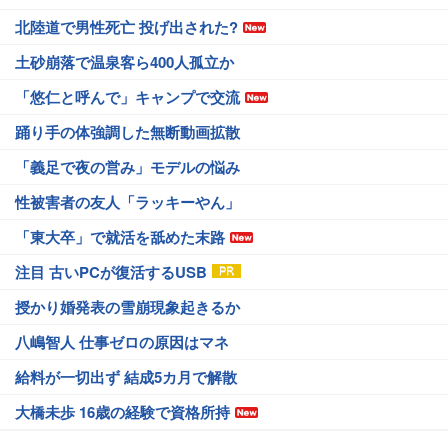
北陸道で男性死亡 投げ出された?
土砂崩落で温泉客ら400人孤立か
「悠仁と呼んで」キャンプで交流
踊り手の体強調した無断動画拡散
「義足で夜の営み」モデルの悩み
性被害者の友人「ラッキーやん」
「東大卒」で就活を舐めた末路
注目 古いPCが復活するUSB
授かり婚発表の雪崩現象起きるか
八嶋智人 仕事ゼロの原因はマネ
給料が一切出ず 結成5カ月で解散
大橋未歩 16歳の経験で資格所持