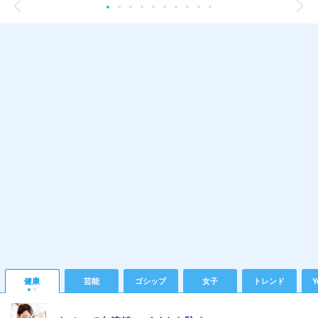
健康
芸能
ゴシップ
女子
トレンド
Y