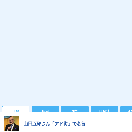
主要
国内
海外
IT 経済
ス
山田五郎さん「アド街」で名言