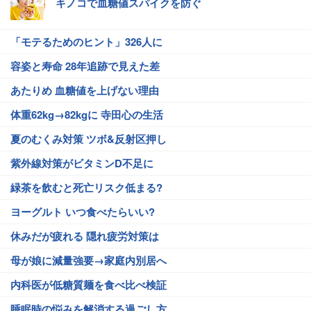
キノコで血糖値スパイクを防ぐ
「モテるためのヒント」326人に
容姿と寿命 28年追跡で見えた差
あたりめ 血糖値を上げない理由
体重62kg→82kgに 寺田心の生活
夏のむくみ対策 ツボ&反射区押し
紫外線対策がビタミンD不足に
緑茶を飲むと死亡リスク低まる?
ヨーグルト いつ食べたらいい?
休みだが疲れる 隠れ疲労対策は
母が娘に減量強要→家庭内別居へ
内科医が低糖質麺を食べ比べ検証
睡眠時の悩みを解消する過ごし方