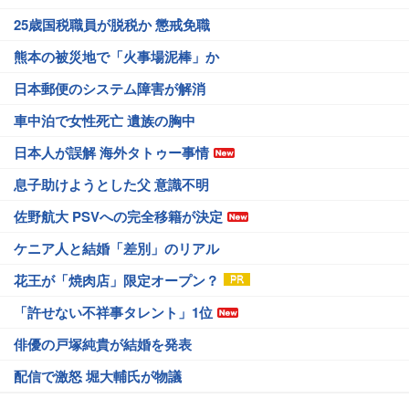
25歳国税職員が脱税か 懲戒免職
熊本の被災地で「火事場泥棒」か
日本郵便のシステム障害が解消
車中泊で女性死亡 遺族の胸中
日本人が誤解 海外タトゥー事情
息子助けようとした父 意識不明
佐野航大 PSVへの完全移籍が決定
ケニア人と結婚「差別」のリアル
花王が「焼肉店」限定オープン？
「許せない不祥事タレント」1位
俳優の戸塚純貴が結婚を発表
配信で激怒 堀大輔氏が物議