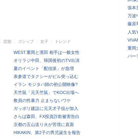
張本
万波
藤原
人気Y
VI
芸能
ゴシップ
女子
トレンド
重岡
WEST.重岡と濱田 相手は一般女性
パー
オリラジ中田、帰国後初のTV出演
夏のイベント「配信派」が急増
表参道でタクシーがビル突っ込む
イラン モジタバ師の初公開映像?
天竺鼠「元天竺鼠」でKOC出場へ
教員の性暴力 止まらないワケ
ガッポリ建設に元天才子役が加入
さらば森田、FX投資詐欺被害告白
京都の五山送り火が苦境に直面
HIKAKIN、第2子の男児誕生を報告