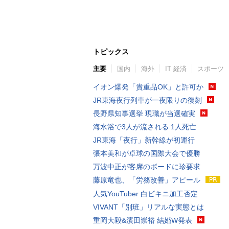
トピックス
主要
国内
海外
IT 経済
スポーツ
イオン爆発「貴重品OK」と許可か
JR東海夜行列車が一夜限りの復刻
長野県知事選挙 現職が当選確実
海水浴で3人が流される 1人死亡
JR東海「夜行」新幹線が初運行
張本美和が卓球の国際大会で優勝
万波中正が客席のボードに珍要求
藤原竜也、「労務改善」アピール
人気YouTuber 白ビキニ加工否定
VIVANT「別班」リアルな実態とは
重岡大毅&濱田崇裕 結婚W発表