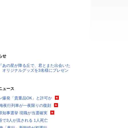
らせ
『あの星が降る丘で、君とまた出会いた
』オリジナルグッズを3名様にプレゼン
ニュース
ン爆発「貴重品OK」と許可か
東海夜行列車が一夜限りの復刻
県知事選挙 現職が当選確実
浴で3人が流される 1人死亡
東海「夜行」新幹線が初運行