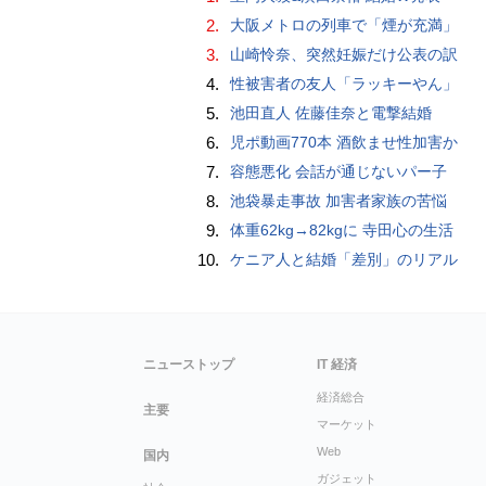
2.
大阪メトロの列車で「煙が充満」
3.
山崎怜奈、突然妊娠だけ公表の訳
4.
性被害者の友人「ラッキーやん」
5.
池田直人 佐藤佳奈と電撃結婚
6.
児ポ動画770本 酒飲ませ性加害か
7.
容態悪化 会話が通じないパー子
8.
池袋暴走事故 加害者家族の苦悩
9.
体重62kg→82kgに 寺田心の生活
10.
ケニア人と結婚「差別」のリアル
ニューストップ
IT 経済
経済総合
主要
マーケット
Web
国内
ガジェット