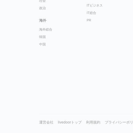
社会
ITビジネス
政治
IT総合
海外
PR
海外総合
韓国
中国
運営会社
livedoorトップ
利用規約
プライバシーポ