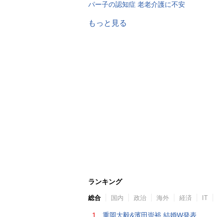
パー子の認知症 老老介護に不安
もっと見る
ランキング
総合
国内
政治
海外
経済
IT
1.
重岡大毅&濱田崇裕 結婚W発表