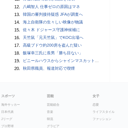
12.
八嶋智人 仕事ゼロの原因はマネ
13.
韓国の審判接待疑惑 JFAが調査へ
14.
海上自衛隊の生々しい映像が物議
15.
佐々木 ドジャース守護神候補に
16.
天竺鼠「元天竺鼠」でKOC出場へ
17.
高級ブドウ約200房を盗んだ疑い
18.
飯塚幸三氏に長男「勝ち目ない」
19.
ビニールハウスからシャインマスカット約200房を盗んだ疑い ネットで販売か 無職の男（42）逮捕 岡山県警
20.
秋田県職員、報道対応で喫煙
スポーツ
芸能
女子
海外サッカー
芸能総合
恋愛
日本代表
音楽
ライフスタイル
Jリーグ
韓流
ファッション
プロ野球
グラビア