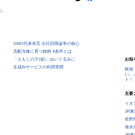
た。
GMO代表発言 出社回帰論争の核心
高配当株に育つ銘柄 4条件とは
「えもじの子(仮)」ぬいぐるみに
お知
生成AIサービスの利用実態
映画
い。
ト！
主要
イオ
JR
長野
海水
JR