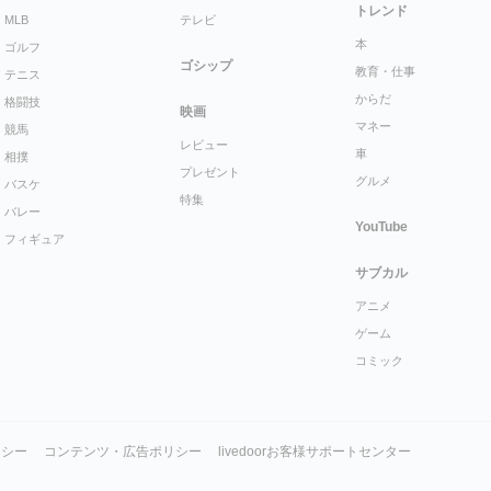
トレンド
MLB
テレビ
本
ゴルフ
ゴシップ
教育・仕事
テニス
からだ
格闘技
映画
マネー
競馬
レビュー
車
相撲
プレゼント
グルメ
バスケ
特集
バレー
YouTube
フィギュア
サブカル
アニメ
ゲーム
コミック
リシー
コンテンツ・広告ポリシー
livedoorお客様サポートセンター