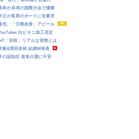
美和が卓球の国際大会で優勝
中正が客席のボードに珍要求
竜也、「労務改善」アピール
ouTuber 白ビキニ加工否定
VANT「別班」リアルな実態とは
大毅&濱田崇裕 結婚W発表
子の認知症 老老介護に不安