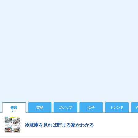
健康
芸能
ゴシップ
女子
トレンド
Y
冷蔵庫を見れば貯まる家かわかる