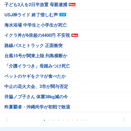
子ども3人を2日半放置 母親逮捕
USJ神ライド 終了惜しむ声
海水浴場 中学生と小学生が死亡
イクラ丼が6倍超の4400円 不安視
路線バスとトラック 正面衝突
台風15号が関東上陸 列島横断か
「介護イラつき」母踏みつけ死亡
ペットのヤギをクマが食べたか
中止の花火大会、3市が関与否定
井脇ノブ子さん 体重38kg減の今
昨夏覇者・沖縄尚学が初戦で敗退