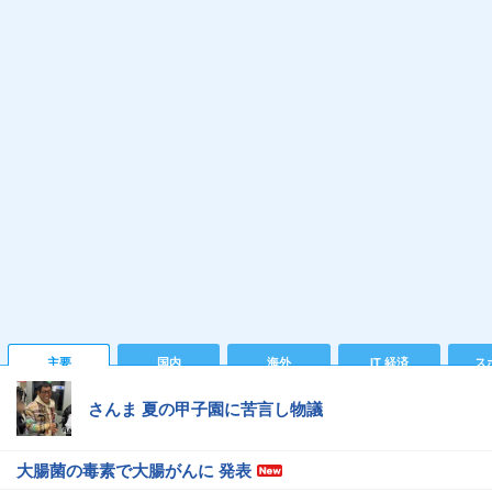
主要
国内
海外
IT 経済
ス
さんま 夏の甲子園に苦言し物議
大腸菌の毒素で大腸がんに 発表