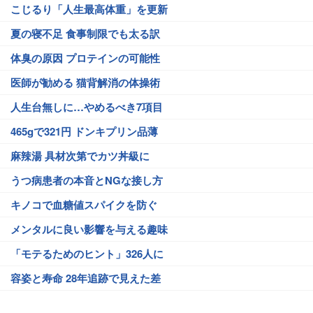
こじるり「人生最高体重」を更新
夏の寝不足 食事制限でも太る訳
体臭の原因 プロテインの可能性
医師が勧める 猫背解消の体操術
人生台無しに…やめるべき7項目
465gで321円 ドンキプリン品薄
麻辣湯 具材次第でカツ丼級に
うつ病患者の本音とNGな接し方
キノコで血糖値スパイクを防ぐ
メンタルに良い影響を与える趣味
「モテるためのヒント」326人に
容姿と寿命 28年追跡で見えた差