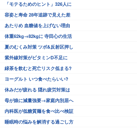
「モテるためのヒント」326人に
容姿と寿命 28年追跡で見えた差
あたりめ 血糖値を上げない理由
体重62kg→82kgに 寺田心の生活
夏のむくみ対策 ツボ&反射区押し
紫外線対策がビタミンD不足に
緑茶を飲むと死亡リスク低まる?
ヨーグルト いつ食べたらいい?
休みだが疲れる 隠れ疲労対策は
母が娘に減量強要→家庭内別居へ
内科医が低糖質麺を食べ比べ検証
睡眠時の悩みを解消する過ごし方