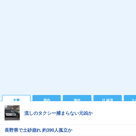
主要
国内
海外
IT 経済
ス
流しのタクシー捕まらない元凶か
長野県で土砂崩れ 約390人孤立か