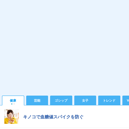
健康
芸能
ゴシップ
女子
トレンド
Y
キノコで血糖値スパイクを防ぐ