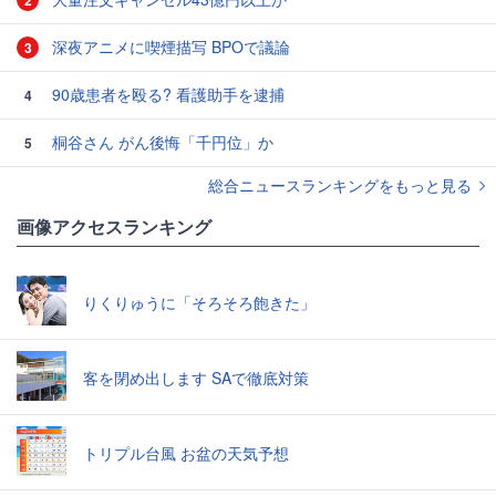
2
深夜アニメに喫煙描写 BPOで議論
3
90歳患者を殴る? 看護助手を逮捕
4
桐谷さん がん後悔「千円位」か
5
総合ニュースランキングをもっと見る
画像アクセスランキング
りくりゅうに「そろそろ飽きた」
客を閉め出します SAで徹底対策
トリプル台風 お盆の天気予想