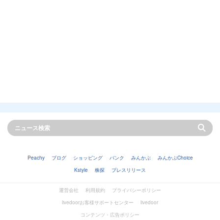
Peachy
ブログ
ショッピング
バンク
みんかぶ
みんかぶChoice
Kstyle
株探
プレスリリース
運営会社
利用規約
プライバシーポリシー
livedoorお客様サポートセンター
livedoor
コンテンツ・広告ポリシー