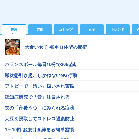
健康
芸能
ゴシップ
女子
トレンド
Y
大食い女子 46キロ体型の秘密
バランスボール毎日10分で20kg減
躁状態引き起こしかねないNG行動
アトピーで「汚い」扱いされ苦悩
認知症研究で「音」注目される
夫の「産後うつ」にみられる症状
大豆を摂取してストレス過食防止
1日10回 お腹引き締まる簡単習慣