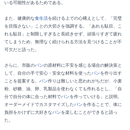
いる可能性があるためである。
また、健康的な
食生活
を続ける上での心構えとして、「完璧
を目指さない」ことの大切さを強調する。「あれも駄目、こ
れも駄目」と制限しすぎると長続きせず、頑張りすぎて疲れ
てしまうため、無理なく続けられる方法を見つけることが不
可欠だと語った。
さらに、市販の
パン
の原材料に不安を感じる場合の解決策と
して、自分の手で安心・安全な材料を使った
パン
を作り出す
ことを提案する。
パン
作りは難しいと思われがちだが、小麦
粉、砂糖、油、卵、乳製品を使わなくても作れるとし、「自
分で自分の体に合った材料で
パン
を作っていける」と説明。
オーダーメイドでカスタマイズした
パン
を作ることで、体に
負担をかけずに大好きな
パン
を楽しむことができると語っ
た。