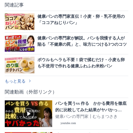
関連記事
健康パンの専門家直伝！小麦・卵・乳不使用の
「ココアねじりパン」
健康パンの専門家が解説。パンを我慢する人が
陥る「不健康の罠」と、味方につける3つのコツ
ボウルもヘラも不要！袋で揉むだけ・小麦も卵
も不使用で作れる健康ふわふわ米粉パン
もっと見る
関連動画（外部リンク）
パンを買うvs 作る かかる費用を徹底
的に比較してみた結果がヤバかっ
た…！
健康パンの専門家┃むらまつさき
youtube.com