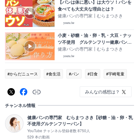
【パンは体に悪い】は大ウソ！パンを
食べても大丈夫な理由とは？
健康パンの専門家┃むらまつさき
youtu.be
小麦・砂糖・油・卵・乳・大豆・ナッ
ツ不使用 グルテンフリー健康パンの
作り方 ざっくり解説
健康パンの専門家┃むらまつさき
youtu.be
#からだニュース
#食生活
#パン
#日食
#宇崎竜童
みんなの感想は？
チャンネル情報
健康パンの専門家 むらまつ さき【砂糖・油・卵・乳
不使用グルテンフリーパン】
YouTube チャンネル登録者数 8750人
529 本の動画