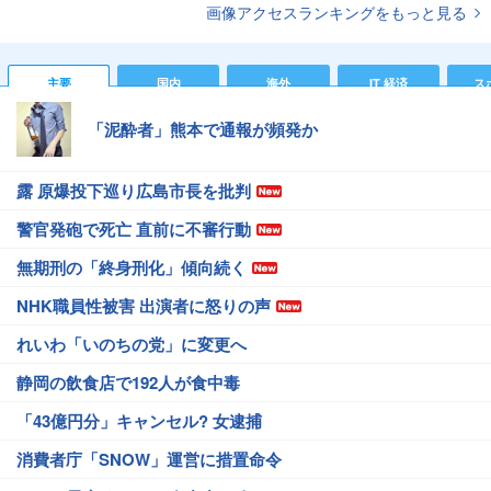
画像アクセスランキングをもっと見る
主要
国内
海外
IT 経済
ス
「泥酔者」熊本で通報が頻発か
露 原爆投下巡り広島市長を批判
警官発砲で死亡 直前に不審行動
無期刑の「終身刑化」傾向続く
NHK職員性被害 出演者に怒りの声
れいわ「いのちの党」に変更へ
静岡の飲食店で192人が食中毒
「43億円分」キャンセル? 女逮捕
消費者庁「SNOW」運営に措置命令