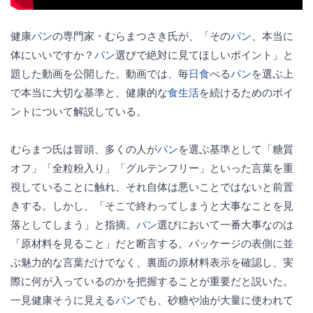
健康
パン
の専門家・むらまつさき氏が、「その
パン
、本当に
体にいいですか？
パン
選びで絶対に見てほしいポイント」と
題した動画を公開した。動画では、毎
日食
べる
パン
を選ぶ上
で本当に大切な基準と、健康的な
食生活
を続けるためのポイ
ントについて解説している。
むらまつ氏は冒頭、多くの人が
パン
を選ぶ基準として「糖質
オフ」「全粒粉入り」「グルテンフリー」といった言葉を重
視していることに触れ、それ自体は悪いことではないと前置
きする。しかし、「そこで終わってしまうと大事なことを見
落としてしまう」と指摘。
パン
選びにおいて一番大事なのは
「原材料を見ること」だと断言する。パッケージの表側に並
ぶ魅力的な言葉だけでなく、裏面の原材料表示を確認し、実
際に何が入っているのかを把握することが重要だと説いた。
一見健康そうに見える
パン
でも、砂糖や油が大量に使われて