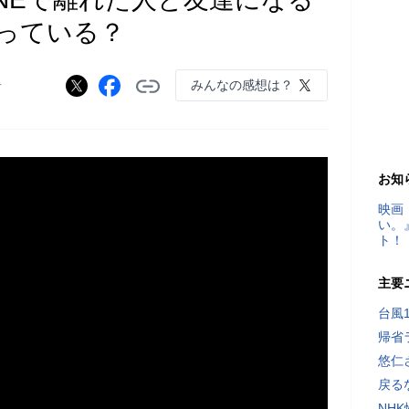
っている？
みんなの感想は？
分
お知
映画
い。
ト！
主要
台風
帰省
悠仁
戻る
NH