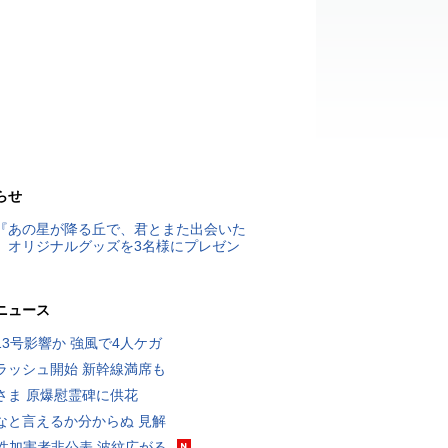
らせ
『あの星が降る丘で、君とまた出会いた
』オリジナルグッズを3名様にプレゼン
ニュース
13号影響か 強風で4人ケガ
ラッシュ開始 新幹線満席も
さま 原爆慰霊碑に供花
なと言えるか分からぬ 見解
K性加害者非公表 波紋広がる