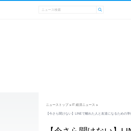
ニューストップ
IT 経済ニュース
>
>
【今さら聞けない】LINEで離れた人と友達になるための準
【今さら聞けない】L