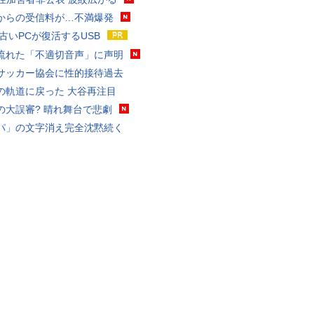
からの受信料が…不満爆発
 古いPCが復活するUSB
流れた「不適切音声」に声明
サッカー協会に性的接待過去
の軌道に戻った 大谷再注目
の大誤審? 晴れ舞台で悲劇
パ」の文字消え完全沈黙続く