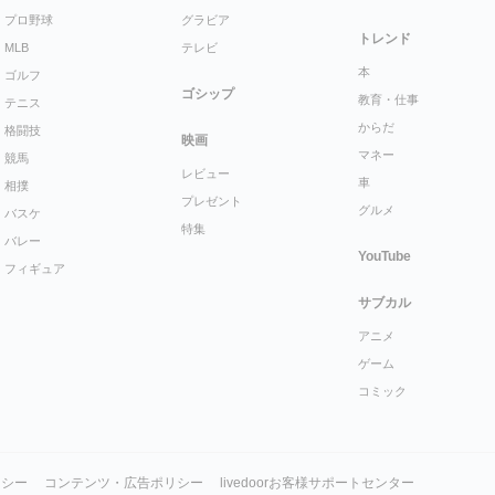
プロ野球
グラビア
トレンド
MLB
テレビ
本
ゴルフ
ゴシップ
教育・仕事
テニス
からだ
格闘技
映画
マネー
競馬
レビュー
車
相撲
プレゼント
グルメ
バスケ
特集
バレー
YouTube
フィギュア
サブカル
アニメ
ゲーム
コミック
リシー
コンテンツ・広告ポリシー
livedoorお客様サポートセンター