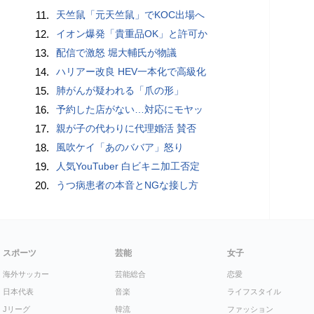
11.
天竺鼠「元天竺鼠」でKOC出場へ
12.
イオン爆発「貴重品OK」と許可か
13.
配信で激怒 堀大輔氏が物議
14.
ハリアー改良 HEV一本化で高級化
15.
肺がんが疑われる「爪の形」
16.
予約した店がない…対応にモヤッ
17.
親が子の代わりに代理婚活 賛否
18.
風吹ケイ「あのババア」怒り
19.
人気YouTuber 白ビキニ加工否定
20.
うつ病患者の本音とNGな接し方
スポーツ
芸能
女子
海外サッカー
芸能総合
恋愛
日本代表
音楽
ライフスタイル
Jリーグ
韓流
ファッション