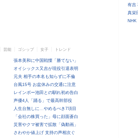
有吉
真栄
NH
芸能
ゴシップ
女子
トレンド
張本美和に中国戦慄「勝てない」
オイシックス又吉が現役引退表明
元夫 相手の本名も知らずに不倫
台風15号 お盆休みの交通に注意
レインボー池田との馴れ初め告白
声優4人「踊る」で最高幹部役
人生台無しに…やめるべき7項目
「会社の株買った」母に顔面蒼白
災害やクマ被害で拡散「偽動画」
さわやか値上げ 支持の声相次ぐ