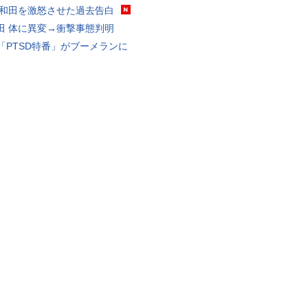
 和田を激怒させた過去告白
田 体に異変→衝撃事態判明
K「PTSD特番」がブーメランに