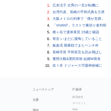
1.
広末涼子 次男の一言が転機に
2.
台湾代表、長崎の平和式典を欠席
3.
大阪メトロの列車で「煙が充満」
4.
「VIVANT」ラストで裏切り者判明
5.
槍ヶ岳で遺体発見 19歳と確認
6.
有吉 いまだに後悔していること
7.
板倉滉 開幕戦でまたベンチ外
8.
長崎市長 平和宣言を読み飛ばし
9.
重岡大毅&濱田崇裕 結婚W発表
10.
佐々木 ドジャース守護神候補に
ニューストップ
IT 経済
経済総合
主要
マーケット
Web
国内