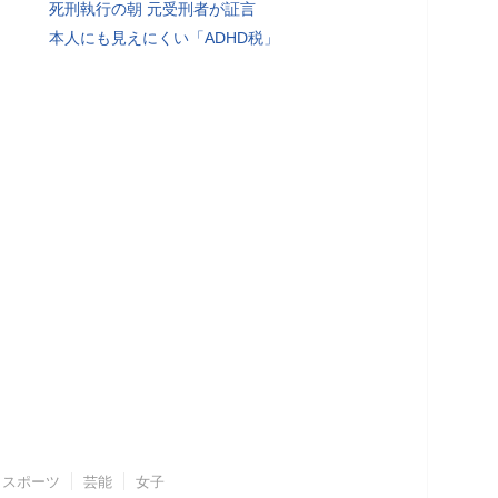
死刑執行の朝 元受刑者が証言
本人にも見えにくい「ADHD税」
スポーツ
芸能
女子