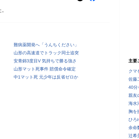
た。
難病薬開発へ「うんちください」
山形の高速道でトラック同士追突
安青錦3度目V 気持ちで勝る強さ
主要
山形マット死事件 賠償命令確定
クマ
中1マット死 元少年は反省ゼロか
佐藤
40
親友
海水
胸を
ひろ
余命
辻希