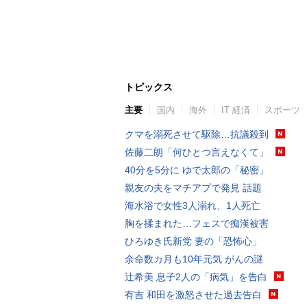
トピックス
主要
国内
海外
IT 経済
スポーツ
クマを溺死させて駆除…抗議殺到
佐藤二朗「何ひとつ言えなくて」
40分を5分に ゆで太郎の「秘密」
親友の夫をマチアプで発見 話題
海水浴で女性3人溺れ、1人死亡
胸を揉まれた…フェスで痴漢被害
ひろゆき氏新党 妻の「恐怖心」
余命数カ月も10年元気 がんの謎
辻希美 息子2人の「病気」を告白
有吉 和田を激怒させた過去告白