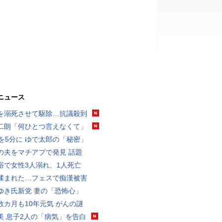
ニュース
を溺死させて駆除…抗議殺到
二朗「何ひとつ言えなくて」
分を5分に ゆで太郎の「秘密」
の夫をマチアプで発見 話題
浴で女性3人溺れ、1人死亡
揉まれた…フェスで痴漢被害
ゆき氏新党 妻の「恐怖心」
数カ月も10年元気 がんの謎
美 息子2人の「病気」を告白