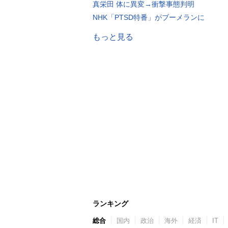
真栄田 体に異変→衝撃事態判明
NHK「PTSD特番」がブーメランに
もっと見る
ランキング
総合
国内
政治
海外
経済
IT