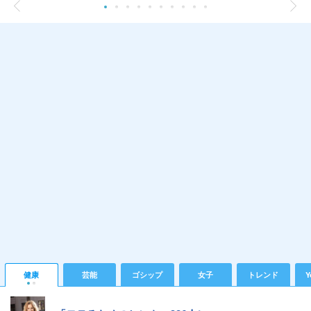
健康
芸能
ゴシップ
女子
トレンド
Y