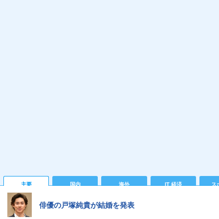
主要
国内
海外
IT 経済
ス
俳優の戸塚純貴が結婚を発表