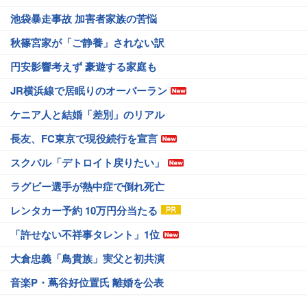
池袋暴走事故 加害者家族の苦悩
秋篠宮家が「ご静養」されない訳
円安影響考えず 豪遊する家庭も
JR横浜線で居眠りのオーバーラン
ケニア人と結婚「差別」のリアル
長友、FC東京で現役続行を宣言
スクバル「デトロイト戻りたい」
ラグビー選手が熱中症で倒れ死亡
レンタカー予約 10万円分当たる
「許せない不祥事タレント」1位
大倉忠義「鳥貴族」実父と初共演
音楽P・蔦谷好位置氏 離婚を公表