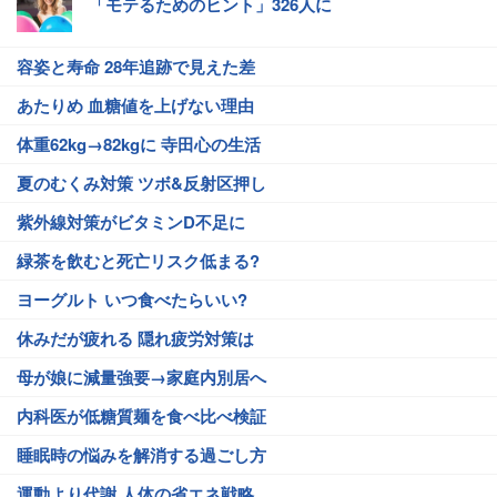
「モテるためのヒント」326人に
容姿と寿命 28年追跡で見えた差
あたりめ 血糖値を上げない理由
体重62kg→82kgに 寺田心の生活
夏のむくみ対策 ツボ&反射区押し
紫外線対策がビタミンD不足に
緑茶を飲むと死亡リスク低まる?
ヨーグルト いつ食べたらいい?
休みだが疲れる 隠れ疲労対策は
母が娘に減量強要→家庭内別居へ
内科医が低糖質麺を食べ比べ検証
睡眠時の悩みを解消する過ごし方
運動より代謝 人体の省エネ戦略