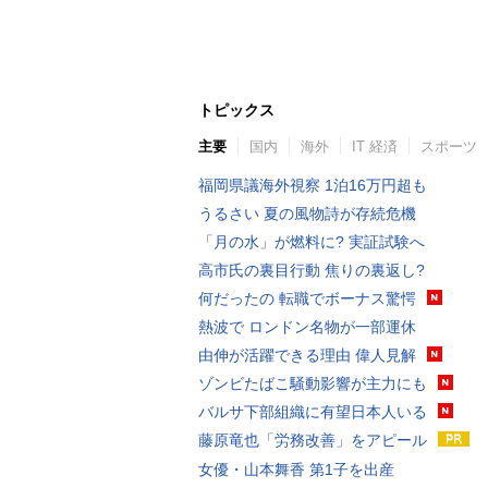
トピックス
主要
国内
海外
IT 経済
スポーツ
福岡県議海外視察 1泊16万円超も
うるさい 夏の風物詩が存続危機
「月の水」が燃料に? 実証試験へ
高市氏の裏目行動 焦りの裏返し?
何だったの 転職でボーナス驚愕
熱波で ロンドン名物が一部運休
由伸が活躍できる理由 偉人見解
ゾンビたばこ騒動影響が主力にも
バルサ下部組織に有望日本人いる
藤原竜也「労務改善」をアピール
女優・山本舞香 第1子を出産