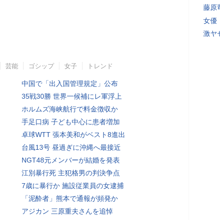
藤原
女優
激ヤ
芸能
ゴシップ
女子
トレンド
中国で「出入国管理規定」公布
35戦30勝 世界一候補にレ軍浮上
ホルムズ海峡航行で料金徴収か
手足口病 子ども中心に患者増加
卓球WTT 張本美和がベスト8進出
台風13号 昼過ぎに沖縄へ最接近
NGT48元メンバーが結婚を発表
江別暴行死 主犯格男の判決争点
7歳に暴行か 施設従業員の女逮捕
「泥酔者」熊本で通報が頻発か
アジカン 三原重夫さんを追悼