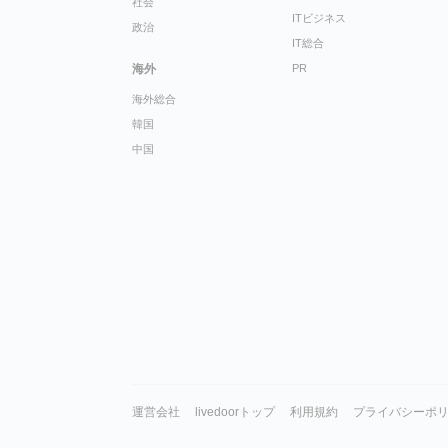
社会
ITビジネス
政治
IT総合
海外
PR
海外総合
韓国
中国
運営会社
livedoorトップ
利用規約
プライバシーポ