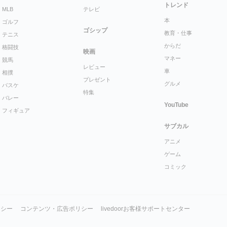
トレンド
MLB
テレビ
本
ゴルフ
ゴシップ
教育・仕事
テニス
からだ
格闘技
映画
マネー
競馬
レビュー
車
相撲
プレゼント
グルメ
バスケ
特集
バレー
YouTube
フィギュア
サブカル
アニメ
ゲーム
コミック
リシー
コンテンツ・広告ポリシー
livedoorお客様サポートセンター