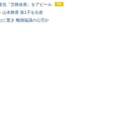
竜也「労務改善」をアピール
・山本舞香 第1子を出産
セに驚き 離婚協議の心労か