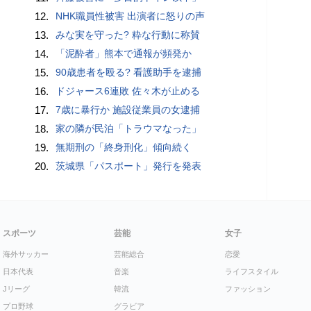
12.
NHK職員性被害 出演者に怒りの声
13.
みな実を守った? 粋な行動に称賛
14.
「泥酔者」熊本で通報が頻発か
15.
90歳患者を殴る? 看護助手を逮捕
16.
ドジャース6連敗 佐々木が止める
17.
7歳に暴行か 施設従業員の女逮捕
18.
家の隣が民泊「トラウマなった」
19.
無期刑の「終身刑化」傾向続く
20.
茨城県「パスポート」発行を発表
スポーツ
芸能
女子
海外サッカー
芸能総合
恋愛
日本代表
音楽
ライフスタイル
Jリーグ
韓流
ファッション
プロ野球
グラビア