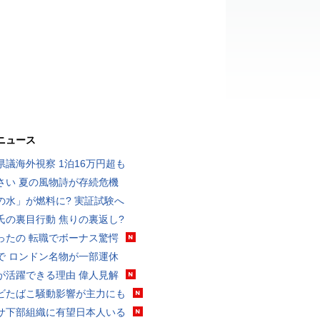
ニュース
県議海外視察 1泊16万円超も
さい 夏の風物詩が存続危機
の水」が燃料に? 実証試験へ
氏の裏目行動 焦りの裏返し?
ったの 転職でボーナス驚愕
で ロンドン名物が一部運休
が活躍できる理由 偉人見解
ビたばこ騒動影響が主力にも
サ下部組織に有望日本人いる