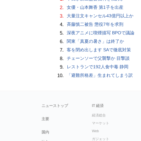
2.
女優・山本舞香 第1子を出産
3.
大量注文キャンセル43億円以上か
4.
斉藤慎二被告 懲役7年を求刑
5.
深夜アニメに喫煙描写 BPOで議論
6.
関東「真夏の暑さ」は終了か
7.
客を閉め出します SAで徹底対策
8.
チェーンソーで父襲撃か 目撃談
9.
レストランで192人食中毒 静岡
10.
「避難所格差」生まれてしまう訳
ニューストップ
IT 経済
経済総合
主要
マーケット
Web
国内
ガジェット