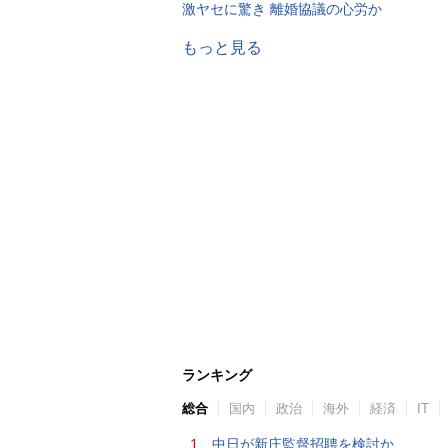
激ヤセに驚き 離婚協議の心労か
もっと見る
ランキング
総合
国内
政治
海外
経済
IT
1.
中日が新庄監督招聘を検討か