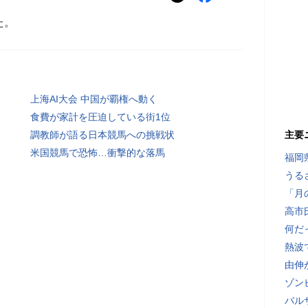
た。
上海AI大会 中国が覇権へ動く
食費が家計を圧迫している街1位
調教師が語る日本競馬への挑戦状
主要
米国競馬で恐怖…衝撃的な落馬
福岡
うる
「月
高市
何だ
熱波
由伸
ゾン
バル