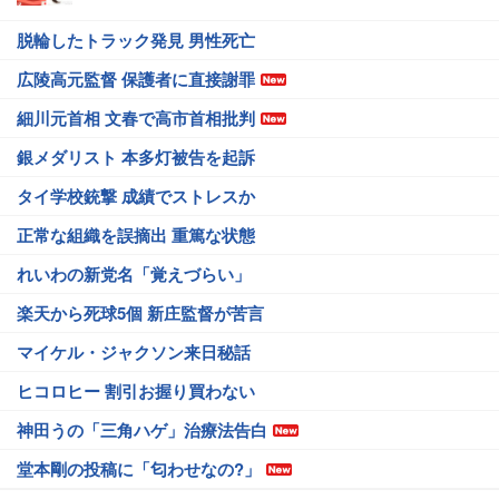
脱輪したトラック発見 男性死亡
広陵高元監督 保護者に直接謝罪
細川元首相 文春で高市首相批判
銀メダリスト 本多灯被告を起訴
タイ学校銃撃 成績でストレスか
正常な組織を誤摘出 重篤な状態
れいわの新党名「覚えづらい」
楽天から死球5個 新庄監督が苦言
マイケル・ジャクソン来日秘話
ヒコロヒー 割引お握り買わない
神田うの「三角ハゲ」治療法告白
堂本剛の投稿に「匂わせなの?」