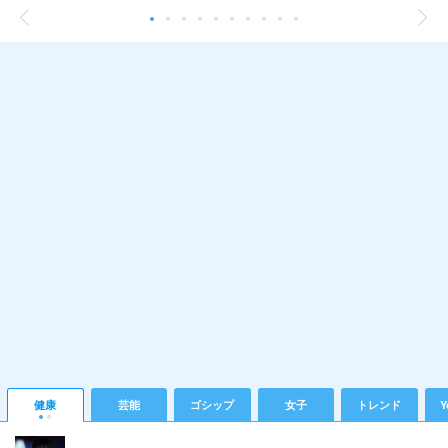
健康
芸能
ゴシップ
女子
トレンド
Y