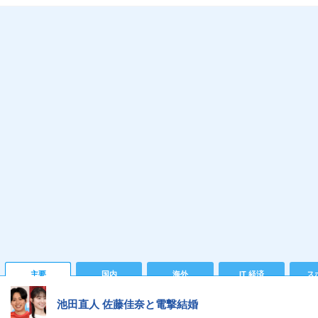
主要
国内
海外
IT 経済
ス
池田直人 佐藤佳奈と電撃結婚