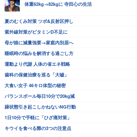
体重62kg→82kgに 寺田心の生活
夏のむくみ対策 ツボ&反射区押し
紫外線対策がビタミンD不足に
母が娘に減量強要→家庭内別居へ
睡眠時の悩みを解消する過ごし方
運動より代謝 人体の省エネ戦略
歯科の保健治療を巡る「大嘘」
大食い女子 46キロ体型の秘密
バランスボール毎日10分で20kg減
躁状態引き起こしかねないNG行動
1日10分で手軽に「ひざ痛対策」
キウイを食べる際の3つの注意点