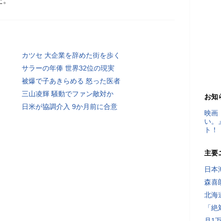
た。
カツセ 大企業を辞めた街を歩く
サラーの年俸 世界32位の現実
被爆で子あきらめる 怒った医者
三山凌輝 騒動でファン敵対か
お知
日米が協調介入 9か月前に合意
映画
い。
ト！
主要
日本
森喜
北海
「絶
月1