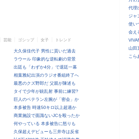
代理
ジャ
使い
会え
芸能
ゴシップ
女子
トレンド
VI
山田
大久保佳代子 男性に貢いだ過去
こら
ラウール 印象的な逆転劇の背景
出廷も「わずか4分」で退廷一幕
相葉雅紀出演のラジオ番組終了へ
最悪のクズ野郎だ 父親が陳述も
タイで少年が銃乱射 事前に練習?
巨人のベテラン左腕が「密会」か
本多被告 時速50キロ以上超過か
商業施設で面識ないJCを殴ったか
何やっている 本多被告に怒りも
久保超えデビューも三井寺は反省