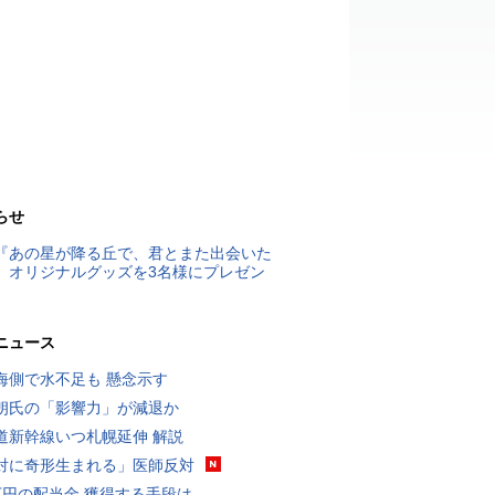
らせ
『あの星が降る丘で、君とまた出会いた
』オリジナルグッズを3名様にプレゼン
ニュース
海側で水不足も 懸念示す
朗氏の「影響力」が減退か
道新幹線いつ札幌延伸 解説
対に奇形生まれる」医師反対
万円の配当金 獲得する手段は