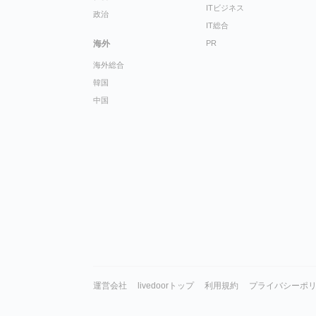
ITビジネス
政治
IT総合
海外
PR
海外総合
韓国
中国
運営会社
livedoorトップ
利用規約
プライバシーポ