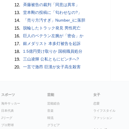
12.
斉藤被告の裁判「同意は異常」
13.
堂本剛の投稿に「匂わせなの?」
14.
「売り方汚すぎ」Number_iに落胆
15.
脱輪したトラック発見 男性死亡
16.
巨人のベテラン左腕が「密会」か
17.
銀メダリスト 本多灯被告を起訴
18.
1.5億円受け取りか 国税職員処分
19.
三山凌輝 公私ともにピンチへ?
20.
一言で激昂 巨漢が女子高生殺害
スポーツ
芸能
女子
海外サッカー
芸能総合
恋愛
日本代表
音楽
ライフスタイル
Jリーグ
韓流
ファッション
プロ野球
グラビア