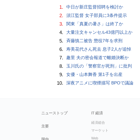
1.
中日が新庄監督招聘を検討か
2.
須江監督 女子部員に3条件提示
3.
関東「真夏の暑さ」は終了か
4.
大量注文キャンセル43億円以上か
5.
斉藤慎二被告 懲役7年を求刑
6.
寿美花代さん死去 息子2人が追悼
7.
趣里 夫の密会報道で離婚決断か
8.
玉川氏の「警察官が死刑」に批判
9.
女優・山本舞香 第1子を出産
10.
深夜アニメに喫煙描写 BPOで議論
ニューストップ
IT 経済
経済総合
主要
マーケット
Web
国内