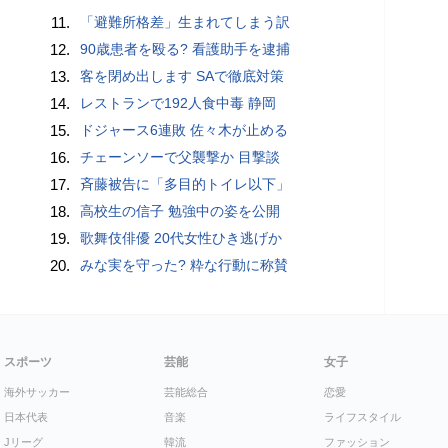
11.
「避難所格差」生まれてしまう訳
12.
90歳患者を殴る? 看護助手を逮捕
13.
客を閉め出します SAで徹底対策
14.
レストランで192人食中毒 静岡
15.
ドジャース6連敗 佐々木が止める
16.
チェーンソーで父襲撃か 目撃談
17.
斉藤被告に「多目的トイレ以下」
18.
高校生の信子 勉強中の姿を公開
19.
歌舞伎俳優 20代女性ひき逃げか
20.
みな実を守った? 粋な行動に称賛
スポーツ
芸能
女子
海外サッカー
芸能総合
恋愛
日本代表
音楽
ライフスタイル
Jリーグ
韓流
ファッション