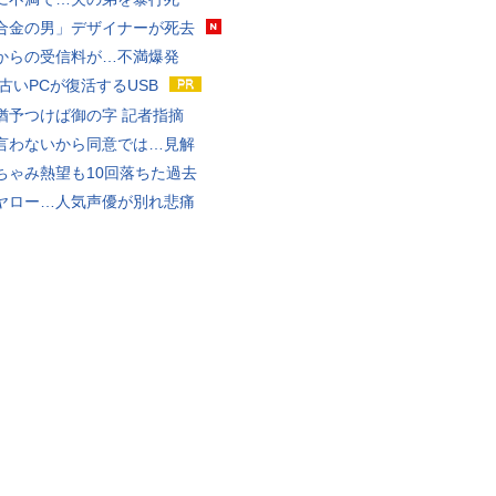
合金の男」デザイナーが死去
からの受信料が…不満爆発
 古いPCが復活するUSB
猶予つけば御の字 記者指摘
言わないから同意では…見解
ちゃみ熱望も10回落ちた過去
ヤロー…人気声優が別れ悲痛