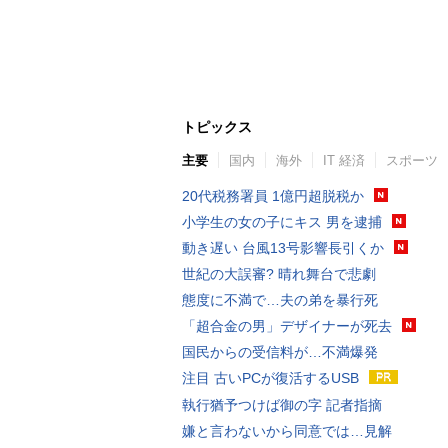
トピックス
主要
国内
海外
IT 経済
スポーツ
20代税務署員 1億円超脱税か
小学生の女の子にキス 男を逮捕
動き遅い 台風13号影響長引くか
世紀の大誤審? 晴れ舞台で悲劇
態度に不満で…夫の弟を暴行死
「超合金の男」デザイナーが死去
国民からの受信料が…不満爆発
注目 古いPCが復活するUSB
執行猶予つけば御の字 記者指摘
嫌と言わないから同意では…見解