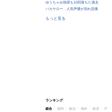
ゆうちゃみ熱望も10回落ちた過去
バカヤロー…人気声優が別れ悲痛
もっと見る
ランキング
総合
国内
政治
海外
経済
IT