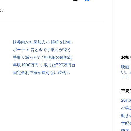
た。
扶養内か社保加入か 損得を比較
ボーナス 昔と今で手取りが違う
手取り減った? 7月明細の確認点
お知
年収1000万円 手取りは720万円台
映画
い。
固定金利で家が買えない時代へ
ト！
主要
20
小学
動き
世紀
態度