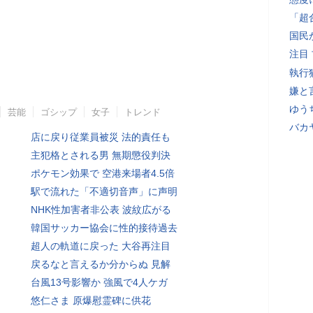
「超
国民
注目
執行
嫌と
ゆう
芸能
ゴシップ
女子
トレンド
バカ
店に戻り従業員被災 法的責任も
主犯格とされる男 無期懲役判決
ポケモン効果で 空港来場者4.5倍
駅で流れた「不適切音声」に声明
NHK性加害者非公表 波紋広がる
韓国サッカー協会に性的接待過去
超人の軌道に戻った 大谷再注目
戻るなと言えるか分からぬ 見解
台風13号影響か 強風で4人ケガ
悠仁さま 原爆慰霊碑に供花