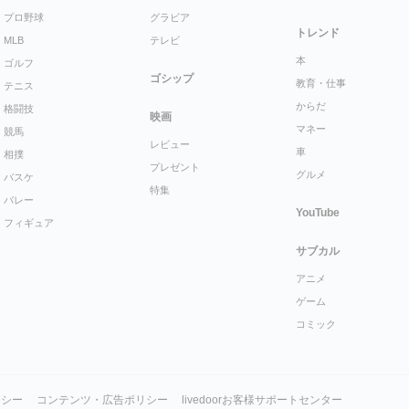
プロ野球
グラビア
トレンド
MLB
テレビ
本
ゴルフ
ゴシップ
教育・仕事
テニス
からだ
格闘技
映画
マネー
競馬
レビュー
車
相撲
プレゼント
グルメ
バスケ
特集
バレー
YouTube
フィギュア
サブカル
アニメ
ゲーム
コミック
リシー
コンテンツ・広告ポリシー
livedoorお客様サポートセンター