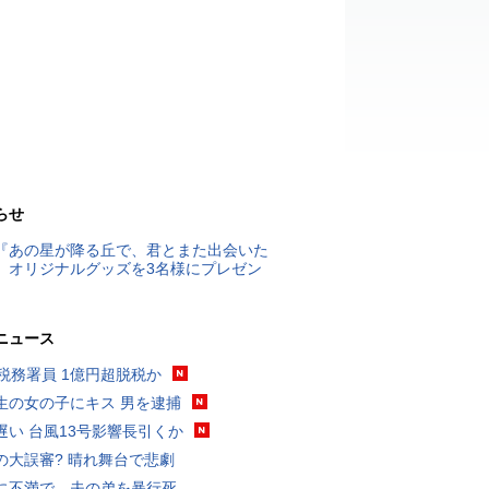
らせ
『あの星が降る丘で、君とまた出会いた
』オリジナルグッズを3名様にプレゼン
ニュース
代税務署員 1億円超脱税か
生の女の子にキス 男を逮捕
遅い 台風13号影響長引くか
の大誤審? 晴れ舞台で悲劇
に不満で…夫の弟を暴行死